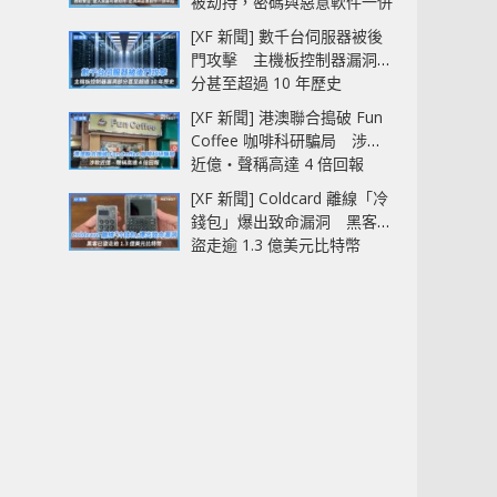
被劫持，密碼與惡意軟件一併
中招
[XF 新聞] 數千台伺服器被後
門攻擊 主機板控制器漏洞部
分甚至超過 10 年歷史
[XF 新聞] 港澳聯合搗破 Fun
Coffee 咖啡科研騙局 涉款
近億‧聲稱高達 4 倍回報
[XF 新聞] Coldcard 離線「冷
錢包」爆出致命漏洞 黑客已
盜走逾 1.3 億美元比特幣