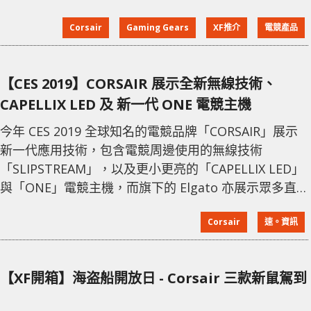
IRONCLAW RGB WIRELESS 無線電競滑鼠，由有線的設
Corsair
Gaming Gears
XF推介
電競產品
計加以改良成新的無線版本。除此之外，Corsair 針對
電競玩家需求，除了加入 RGB 燈效元素之外，亦搭載了
自家 slipstream 無線技術，提供 1 ms 超低延遲反應，
【CES 2019】CORSAIR 展示全新無線技術、
釋除了玩家對無線設
CAPELLIX LED 及 新一代 ONE 電競主機
今年 CES 2019 全球知名的電競品牌「CORSAIR」展示
新一代應用技術，包含電競周邊使用的無線技術
「SLIPSTREAM」，以及更小更亮的「CAPELLIX LED」
與「ONE」電競主機，而旗下的 Elgato 亦展示眾多直
播利器，帶給玩家更好且簡易的直播體驗。 新一代無
Corsair
速。資訊
線技術 SLIPSTREAM CORSAIR 新一代「SLIPSTREAM」
無線連線技術，可望解決現有無線裝置在複雜環境時的
干擾、連線距離與多裝置配對同一接收器等困擾。
【XF開箱】海盗船開放日 - Corsair 三款新鼠駕到
SLIPSTREAM