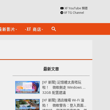
XF YouTube 頻道
XF TG Channel
最新影片-
-XF 商店-
search
最新文章
[XF 新聞] 記憶體太貴唔玩
啦！ 微軟刪走 Windows 11
32GB 配置建議
[XF 新聞] 酒店機場 Wi-Fi 淪
陷！ 微軟警告：登入頁面可