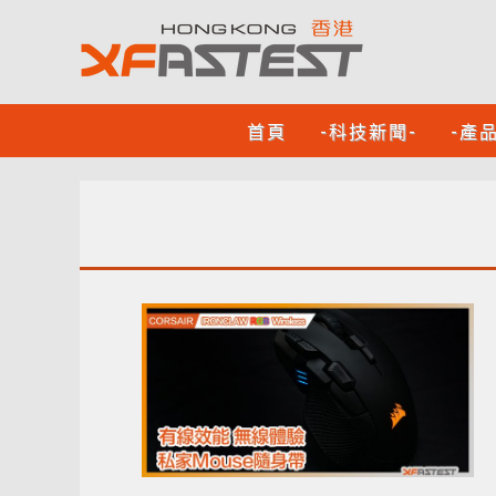
首頁
-科技新聞-
-產