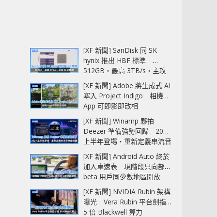
[XF 新聞] SanDisk 同 SK
hynix 推出 HBF 標準
512GB‧最高 3TB/s‧主攻
AI 記憶體
[XF 新聞] Adobe 將生成式 AI
塞入 Project Indigo 相機
App 可即影即改相
[XF 新聞] Winamp 夥拍
Deezer 準備強勢回歸 2027
上半年登場‧重新定義串流音
樂播放器
[XF 新聞] Android Auto 終於
加入車速表 現階段只向部分
beta 用戶同少數地區開放
[XF 新聞] NVIDIA Rubin 架構
曝光 Vera Rubin 平台劍指
5 倍 Blackwell 算力