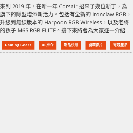
來到 2019 年，在新一年 Corsair 招來了幾位新丁，為
旗下的隊型增添新活力。包括有全新的 Ironclaw RGB，
升級到無線版本的 Harpoon RGB Wireless，以及老將
的孫子 M65 RGB ELITE。接下來將會為大家逐一介紹。
HARPOON RGB WIRELESS 這款滑鼠是舊有 HARPOON
Gaming Gears
XF推介
新品快訊
開箱影片
電競產品
RGB 的無線版，內置式電池，並且提供 RGB 燈效，搭
載的 Sensor 最高支持 6000 DPI，並僅有 99 克超輕重
量。為無線用家提供一個高靈敏