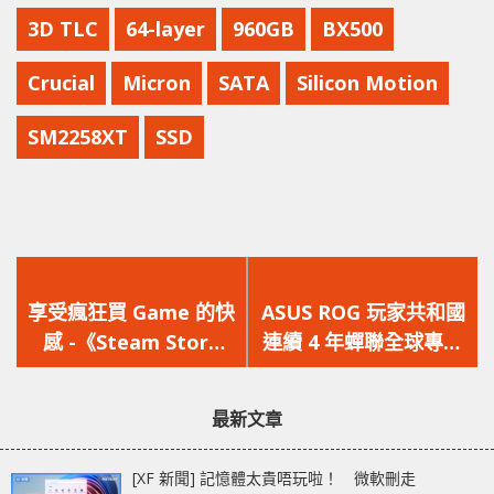
3D TLC
64-layer
960GB
BX500
Crucial
Micron
SATA
Silicon Motion
SM2258XT
SSD
上
下
一
一
享受瘋狂買 Game 的快
ASUS ROG 玩家共和國
篇
篇
感 -《Steam Store
連續 4 年蟬聯全球專業
文
文
Simulator》即將於
電競顯示器市佔第一
章：
章：
Steam 上架
最新文章
[XF 新聞] 記憶體太貴唔玩啦！ 微軟刪走