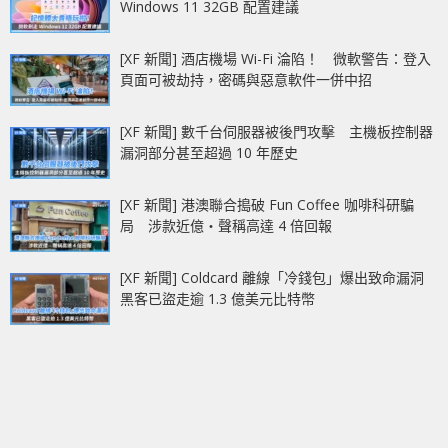
Windows 11 32GB 配置建議
[XF 新聞] 酒店機場 Wi-Fi 淪陷！ 微軟警告：登入
頁面可被劫持，密碼與惡意軟件一併中招
[XF 新聞] 數千台伺服器被後門攻擊 主機板控制器
漏洞部分甚至超過 10 年歷史
[XF 新聞] 港澳聯合搗破 Fun Coffee 咖啡科研騙
局 涉款近億‧聲稱高達 4 倍回報
[XF 新聞] Coldcard 離線「冷錢包」爆出致命漏洞
黑客已盜走逾 1.3 億美元比特幣