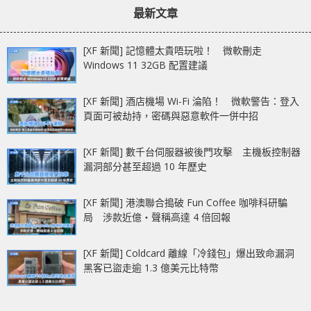
最新文章
[XF 新聞] 記憶體太貴唔玩啦！ 微軟刪走
Windows 11 32GB 配置建議
[XF 新聞] 酒店機場 Wi-Fi 淪陷！ 微軟警告：登入
頁面可被劫持，密碼與惡意軟件一併中招
[XF 新聞] 數千台伺服器被後門攻擊 主機板控制器
漏洞部分甚至超過 10 年歷史
[XF 新聞] 港澳聯合搗破 Fun Coffee 咖啡科研騙
局 涉款近億‧聲稱高達 4 倍回報
[XF 新聞] Coldcard 離線「冷錢包」爆出致命漏洞
黑客已盜走逾 1.3 億美元比特幣