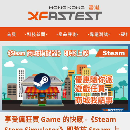
首頁
-科技新聞-
-產品評測-
-專題測試-
-硬
享受瘋狂買 Game 的快感 -《Steam
Store Simulator》即將於 Steam 上