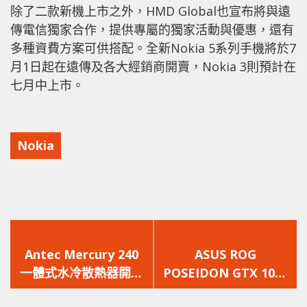
除了二款新機上市之外，HMD Global也宣布將與遠
傳電信獨家合作，提供專屬的獨家活動與優惠，還有
多種資費方案可供搭配。全新Nokia 5系列手機將於7
月1日起在遠傳及各大經銷商開賣，Nokia 3則預計在
七月中上市。
Nokia
上
下
一
一
Antec Mercury 240
ASUS ROG
篇
篇
一體式水冷散熱器開箱
POSEIDON GTX 1080
文
文
測試 / LED 溫度指示
TI 顯示卡開箱實測