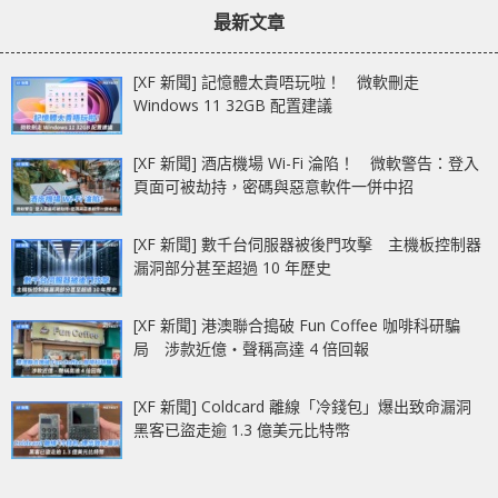
章：
章：
寧靜散熱 [XF]
[XF]
最新文章
[XF 新聞] 記憶體太貴唔玩啦！ 微軟刪走
Windows 11 32GB 配置建議
[XF 新聞] 酒店機場 Wi-Fi 淪陷！ 微軟警告：登入
頁面可被劫持，密碼與惡意軟件一併中招
[XF 新聞] 數千台伺服器被後門攻擊 主機板控制器
漏洞部分甚至超過 10 年歷史
[XF 新聞] 港澳聯合搗破 Fun Coffee 咖啡科研騙
局 涉款近億‧聲稱高達 4 倍回報
[XF 新聞] Coldcard 離線「冷錢包」爆出致命漏洞
黑客已盜走逾 1.3 億美元比特幣