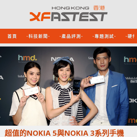
首頁
-科技新聞-
-產品評測-
-專題測試-
-硬
超值的NOKIA 5與NOKIA 3系列手機