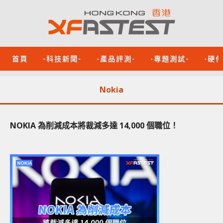
首頁
-科技新聞-
-產品評測-
-專題測試-
-硬
Nokia
NOKIA 為削減成本將裁減多達 14,000 個職位！