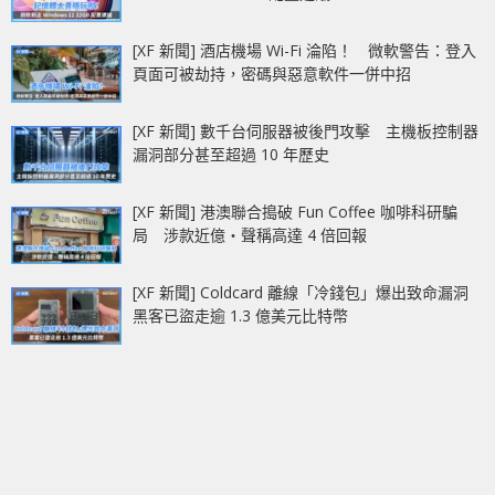
[XF 新聞] 酒店機場 Wi-Fi 淪陷！ 微軟警告：登入
頁面可被劫持，密碼與惡意軟件一併中招
[XF 新聞] 數千台伺服器被後門攻擊 主機板控制器
漏洞部分甚至超過 10 年歷史
[XF 新聞] 港澳聯合搗破 Fun Coffee 咖啡科研騙
局 涉款近億‧聲稱高達 4 倍回報
[XF 新聞] Coldcard 離線「冷錢包」爆出致命漏洞
黑客已盜走逾 1.3 億美元比特幣