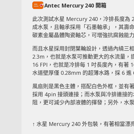
Antec Mercury 240 開箱
此次測試水星 Mercury 240，冷排長度為
成水泵，且軸承採用「石墨軸承」，其壽命更
碳素金屬晶體陶瓷軸芯，可增強抗腐蝕能
而且水星採用封閉葉輪設計，透過內繞三相電
2.3m，也就是水泵可推動更大的水流量
16 FPI，也就是冷排每 1 吋長度內，有著 
水道壁厚僅 0.28mm 的超薄水路，採 6 進
風扇則是黑色主體，搭配白色外框，並有著藍色 
採用 4pin 接頭連接；而水泵與冷排連接
阻，更可減少內部液體的揮發；另外，水泵採
↑ 水星 Mercury 240 外包裝，有著相