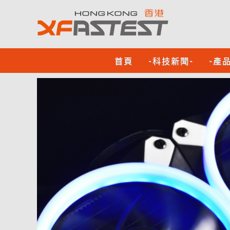
首頁
-科技新聞-
-產