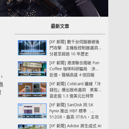
最新文章
[XF 新聞] 數千台伺服器被後
門攻擊 主機板控制器漏洞部
分甚至超過 10 年歷史
[XF 新聞] 港澳聯合搗破 Fun
Coffee 咖啡科研騙局 涉款
近億‧聲稱高達 4 倍回報
寸，
過
[XF 新聞] Coldcard 離線「冷
錢包」爆出致命漏洞 黑客已
增
盜走逾 1.3 億美元比特幣
[XF 新聞] SanDisk 同 SK
hynix 推出 HBF 標準
512GB‧最高 3TB/s‧主攻
AI 記憶體
[XF 新聞] Adobe 將生成式 AI