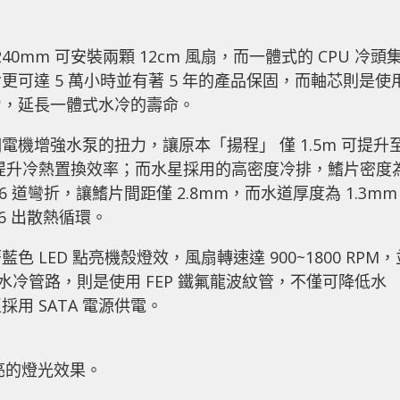
 240mm 可安裝兩顆 12cm 風扇，而一體式的 CPU 冷頭
可達 5 萬小時並有著 5 年的產品保固，而軸芯則是使
力，延長一體式水冷的壽命。
機增強水泵的扭力，讓原本「揚程」 僅 1.5m 可提升
，提升冷熱置換效率；而水星採用的高密度冷排，鰭片密度
16 道彎折，讓鰭片間距僅 2.8mm，而水道厚度為 1.3m
 6 出散熱循環。
LED 點亮機殼燈效，風扇轉速達 900~1800 RPM，
的水冷管路，則是使用 FEP 鐵氟龍波紋管，不僅可降低水
用 SATA 電源供電。
當漂亮的燈光效果。