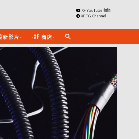
XF YouTube 頻道
XF TG Channel
最新影片-
-XF 商店-
search