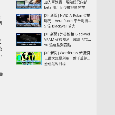
加入車速表 現階段只向部分
beta 用戶同少數地區開放
[XF 新聞] NVIDIA Rubin 架構
集
曝光 Vera Rubin 平台劍指
用
5 倍 Blackwell 算力
[XF 新聞] 外掛解鎖 Blackwell
VRAM 逐粒監測 解決 RTX
至
50 溫度監測盲點
為
[XF 新聞] WordPress 新漏洞
m，
已遭大規模利用 數千萬網站
恐成黑客目標
並