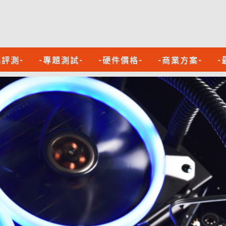
品評測-
-專題測試-
-硬件價格-
-商業方案-
-