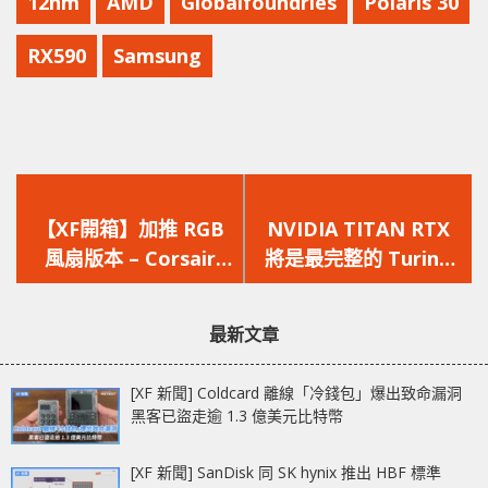
12nm
AMD
Globalfoundries
Polaris 30
RX590
Samsung
上
下
一
一
【XF開箱】加推 RGB
NVIDIA TITAN RTX
篇
篇
風扇版本 – Corsair
將是最完整的 Turing
文
文
H100i RGB Platinum
核心?
章：
章：
最新文章
[XF 新聞] Coldcard 離線「冷錢包」爆出致命漏洞
黑客已盜走逾 1.3 億美元比特幣
[XF 新聞] SanDisk 同 SK hynix 推出 HBF 標準