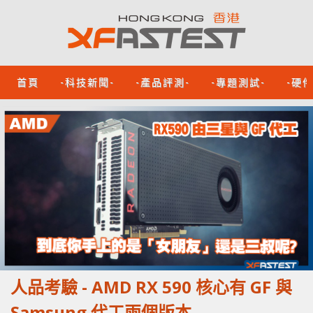
首頁
-科技新聞-
-產品評測-
-專題測試-
-硬
人品考驗 - AMD RX 590 核心有 GF 與
Samsung 代工兩個版本