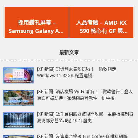
上
下
一
一
採用鑽孔屏幕 –
人品考驗 – AMD RX
篇
篇
Samsung Galaxy A8s
590 核心有 GF 與
文
文
規格曝光
Samsung 代工兩個版
章：
章：
本
最新文章
[XF 新聞] 記憶體太貴唔玩啦！ 微軟刪走
Windows 11 32GB 配置建議
[XF 新聞] 酒店機場 Wi-Fi 淪陷！ 微軟警告：登入
頁面可被劫持，密碼與惡意軟件一併中招
[XF 新聞] 數千台伺服器被後門攻擊 主機板控制器
漏洞部分甚至超過 10 年歷史
[XF 新聞] 港澳聯合搗破 Fun Coffee 咖啡科研騙