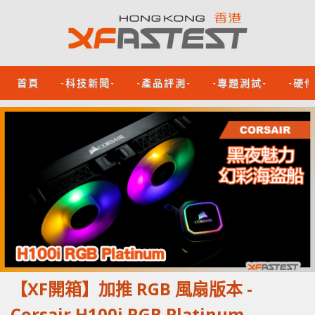
首頁
-科技新聞-
-產品評測-
-專題測試-
-硬
【XF開箱】加推 RGB 風扇版本 -
Corsair H100i RGB Platinum