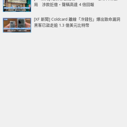
局 涉款近億‧聲稱高達 4 倍回報
[XF 新聞] Coldcard 離線「冷錢包」爆出致命漏洞
黑客已盜走逾 1.3 億美元比特幣