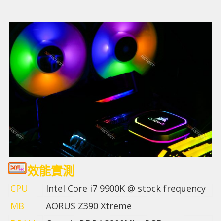
效能實測
CPU
Intel Core i7 9900K @ stock frequency
MB
AORUS Z390 Xtreme