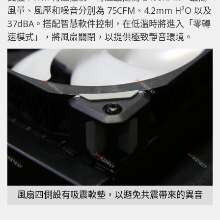
風量、風壓和噪音分別為 75CFM、4.2mm H²O 以及
37dBA。搭配智慧軟件控制，在低溫時將進入「零轉
速模式」，將風扇關閉，以提供極致靜音環境。
風扇四側設有吸震軟墊，以避免共震帶來的異音