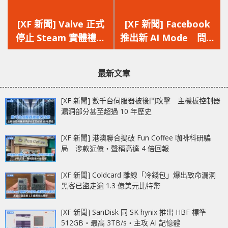
上
下
一
一
[XF 新聞] Valve 正式
[XF 新聞] Facebook
篇
篇
停止 Steam 實體禮品
推出新 AI Mode 問餐
文
文
卡 黑市與騙徒猖狂只
廳、改頭換面、加球衣
章：
章：
留數碼版繼續用
特效都得
最新文章
[XF 新聞] 數千台伺服器被後門攻擊 主機板控制器
漏洞部分甚至超過 10 年歷史
[XF 新聞] 港澳聯合搗破 Fun Coffee 咖啡科研騙
局 涉款近億‧聲稱高達 4 倍回報
[XF 新聞] Coldcard 離線「冷錢包」爆出致命漏洞
黑客已盜走逾 1.3 億美元比特幣
[XF 新聞] SanDisk 同 SK hynix 推出 HBF 標準
512GB‧最高 3TB/s‧主攻 AI 記憶體