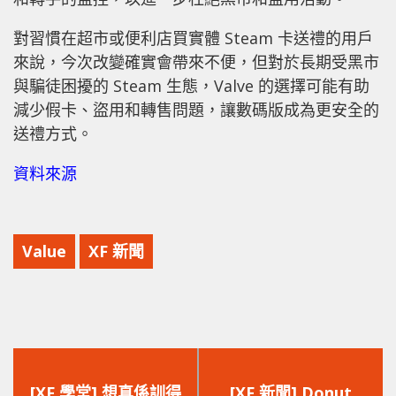
對習慣在超市或便利店買實體 Steam 卡送禮的用戶
來說，今次改變確實會帶來不便，但對於長期受黑市
與騙徒困擾的 Steam 生態，Valve 的選擇可能有助
減少假卡、盜用和轉售問題，讓數碼版成為更安全的
送禮方式。
資料來源
Value
XF 新聞
上
下
一
一
[XF 學堂] 想真係訓得
[XF 新聞] Donut