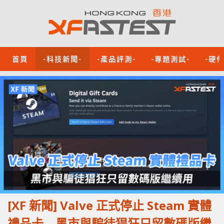
首頁
-科技新聞-
-產品評測-
-專題測試-
-硬
[XF 新聞] Valve 正式停止 Steam 實體
禮品卡 黑市與騙徒猖狂只留數碼版繼