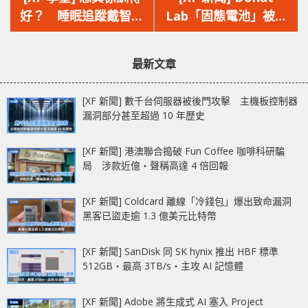
篇
篇
好？ 睡眠追蹤戴智能
Lab「固態電池」被揭
文
文
戒指比戴手錶更啱身
假造 實際是普通鋰離
章：
章：
子‧ $2,500 萬融資來
最新文章
自千名散戶
[XF 新聞] 數千台伺服器被後門攻擊 主機板控制器
漏洞部分甚至超過 10 年歷史
[XF 新聞] 港澳聯合搗破 Fun Coffee 咖啡科研騙
局 涉款近億‧聲稱高達 4 倍回報
[XF 新聞] Coldcard 離線「冷錢包」爆出致命漏洞
黑客已盜走逾 1.3 億美元比特幣
[XF 新聞] SanDisk 同 SK hynix 推出 HBF 標準
512GB‧最高 3TB/s‧主攻 AI 記憶體
[XF 新聞] Adobe 將生成式 AI 塞入 Project