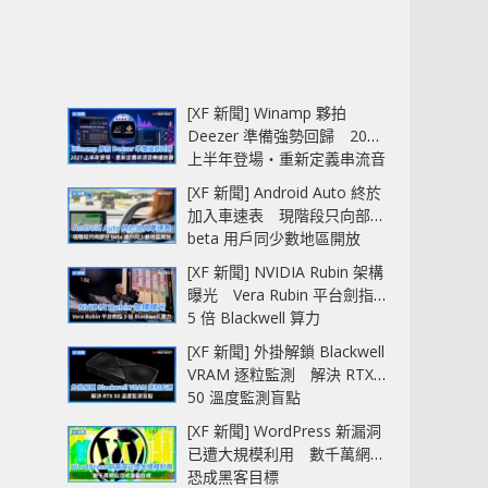
[XF 新聞] Winamp 夥拍
Deezer 準備強勢回歸 2027
上半年登場‧重新定義串流音
樂播放器
[XF 新聞] Android Auto 終於
加入車速表 現階段只向部分
beta 用戶同少數地區開放
[XF 新聞] NVIDIA Rubin 架構
曝光 Vera Rubin 平台劍指
5 倍 Blackwell 算力
[XF 新聞] 外掛解鎖 Blackwell
VRAM 逐粒監測 解決 RTX
50 溫度監測盲點
[XF 新聞] WordPress 新漏洞
已遭大規模利用 數千萬網站
恐成黑客目標