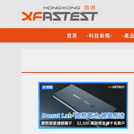
首頁
-科技新聞-
-產