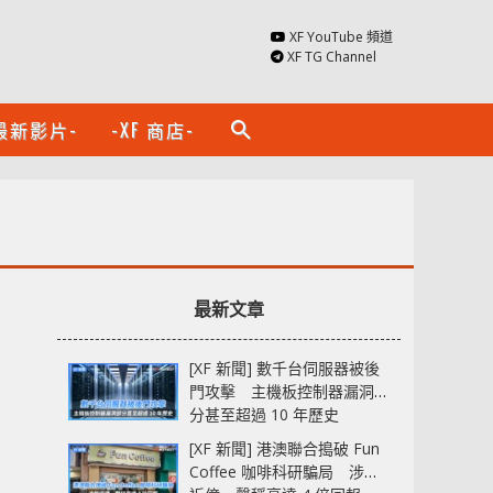
XF YouTube 頻道
XF TG Channel
最新影片-
-XF 商店-
search
最新文章
[XF 新聞] 數千台伺服器被後
門攻擊 主機板控制器漏洞部
分甚至超過 10 年歷史
[XF 新聞] 港澳聯合搗破 Fun
Coffee 咖啡科研騙局 涉款