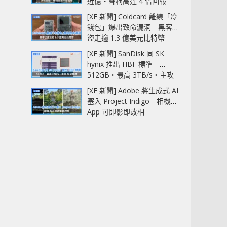
近億‧聲稱高達 4 倍回報
[XF 新聞] Coldcard 離線「冷
錢包」爆出致命漏洞 黑客已
盜走逾 1.3 億美元比特幣
[XF 新聞] SanDisk 同 SK
hynix 推出 HBF 標準
512GB‧最高 3TB/s‧主攻
AI 記憶體
[XF 新聞] Adobe 將生成式 AI
塞入 Project Indigo 相機
App 可即影即改相