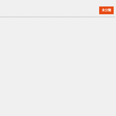
Donut Lab 和 Nordic Nano 向投資者宣稱的鈉離子固
未分類
態電池完全不符。 Donut Lab 在 CES 2026 上聲稱，其
電池擁有驚人的 400Wh/kg 能量密度、可達 10 萬次循
環、5 分鐘快充，並以「鈉離子固態電池」為核