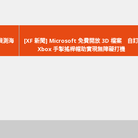
下
一
偵測海
[XF 新聞] Microsoft 免費開放 3D 檔案 自
篇
Xbox 手掣搖桿帽助實現無障礙打機
文
章：