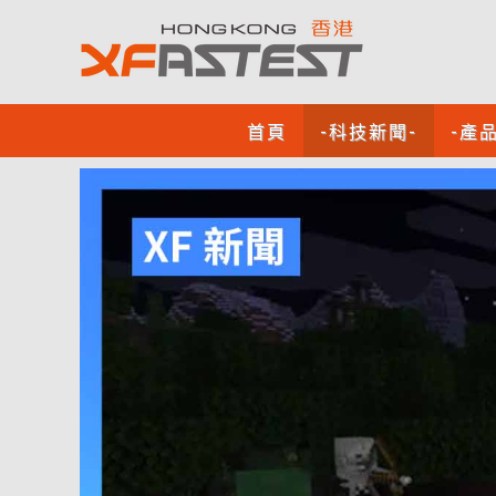
首頁
-科技新聞-
-產