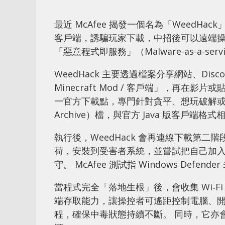
最近 McAfee 揭發一個名為「WeedHac
客戶端，誘騙玩家下載，中招後可以遠端
「惡意程式即服務」（Malware-as-a-
WeedHack 主要透過檔案分享網站、Dis
Minecraft Mod / 客戶端」，再在
一官方下載點，專門針對貪平、想玩破解或特別 
Archive）檔，與官方 Java 版客戶端
執行後，WeedHack 會再連線下載第
荷，安裝到受害者系統，並嘗試把自己加
守。 McAfee 測試指 Windows De
當程式完全「落地生根」後，會收集 Wi‑Fi 網絡
端存取能力，讓操控者可遙距控制電腦、
程，確保中毒狀態持續不斷。 同時，它亦