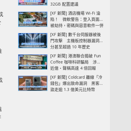
32GB 配置建議
[XF 新聞] 酒店機場 Wi-Fi 淪
或
陷！ 微軟警告：登入頁面可
於
被劫持，密碼與惡意軟件一併
中招
[XF 新聞] 數千台伺服器被後
門攻擊 主機板控制器漏洞部
分甚至超過 10 年歷史
唯
[XF 新聞] 港澳聯合搗破 Fun
Coffee 咖啡科研騙局 涉款
近億‧聲稱高達 4 倍回報
[XF 新聞] Coldcard 離線「冷
載
錢包」爆出致命漏洞 黑客已
盜走逾 1.3 億美元比特幣
遠
排