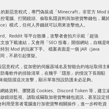
k」的新惡意程式，專門偽裝成「Minecraft」非官方 Mod 
操控電腦、打開鏡頭、偷取私隱資料與加密貨幣錢包，屬
service）模式，任何人畀錢就可以用來攻擊他人。
cord、Reddit 等平台散播，攻擊者會拍片示範「超強
影片或貼文放下載連結，又會用「SEO 投毒」開假網站，自稱是
Mod 的玩家下手。 檔案表面是一個 JAR（Java
格式相同，不易引起懷疑。
二階段惡意程式，從加密的伺服器域名及智能合約地址取得主
入防毒軟件的排除清單，在幾乎「隱形」的情況下長期駐
fender 未能阻擋這次攻擊，顯示單靠預設防護未必足夠。
資料、瀏覽器 Cookies、Discord Token 等，建立
開啟鏡頭監視、讀取或竊取加密貨幣錢包資訊，甚至設定
會利用受害者電腦進行加密貨幣相關操作，進一步榨乾資