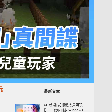
玩
最新文章
[XF 新聞] 記憶體太貴唔玩
啦！ 微軟刪走 Windows 11