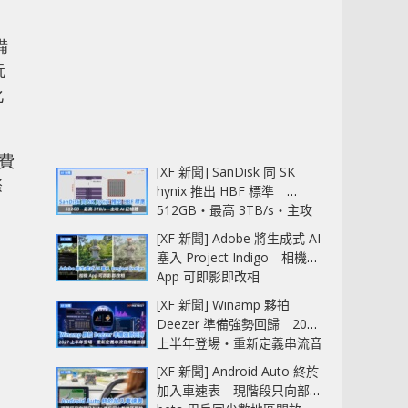
備
玩
化
費
[XF 新聞] SanDisk 同 SK
際
hynix 推出 HBF 標準
512GB‧最高 3TB/s‧主攻
AI 記憶體
[XF 新聞] Adobe 將生成式 AI
塞入 Project Indigo 相機
App 可即影即改相
[XF 新聞] Winamp 夥拍
Deezer 準備強勢回歸 2027
上半年登場‧重新定義串流音
樂播放器
[XF 新聞] Android Auto 終於
加入車速表 現階段只向部分