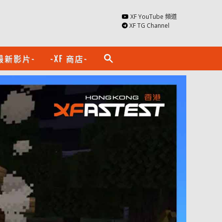
XF YouTube 頻道
XF TG Channel
最新影片-
-XF 商店-
search