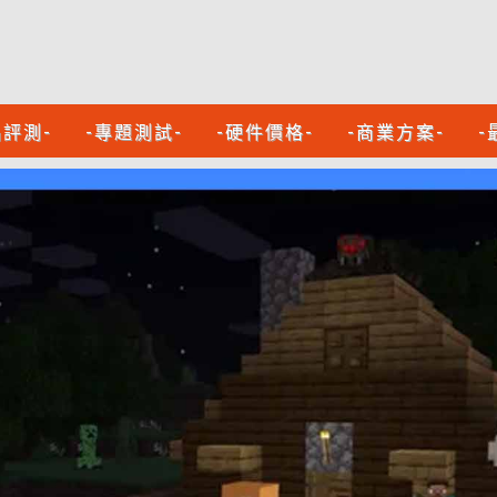
品評測-
-專題測試-
-硬件價格-
-商業方案-
-