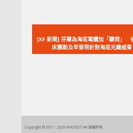
上
一
[XF 新聞] 芬蘭為海底電纜加「聽筒」 
篇
床震動及早發現針對海底光纖威脅
文
章：
Copyright © 2017 - 2026 XFASTEST HK 版權所有