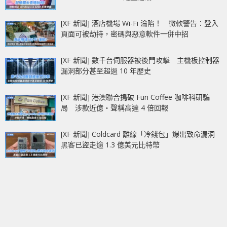
[XF 新聞] 酒店機場 Wi-Fi 淪陷！ 微軟警告：登入
頁面可被劫持，密碼與惡意軟件一併中招
[XF 新聞] 數千台伺服器被後門攻擊 主機板控制器
漏洞部分甚至超過 10 年歷史
[XF 新聞] 港澳聯合搗破 Fun Coffee 咖啡科研騙
局 涉款近億‧聲稱高達 4 倍回報
[XF 新聞] Coldcard 離線「冷錢包」爆出致命漏洞
黑客已盜走逾 1.3 億美元比特幣