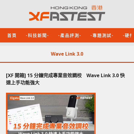
首頁
-科技新聞-
-產品評測-
-專題測試-
-硬
Wave Link 3.0
[XF 開箱] 15 分鐘完成專業音效調校 Wave Link 3.0 快
速上手功能強大