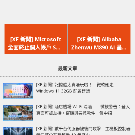
上
下
一
一
[XF 新聞] Microsoft
[XF 新聞] Alibaba
篇
篇
全面終止個人帳戶 SMS
Zhenwu M890 AI 晶片
文
文
驗證 全面推動更安
登場 聲稱效能達
章：
章：
全、更現代化的
NVIDIA H20 三倍搭
最新文章
Passkey 認證技術
144GB HBM3
[XF 新聞] 記憶體太貴唔玩啦！ 微軟刪走
Windows 11 32GB 配置建議
[XF 新聞] 酒店機場 Wi-Fi 淪陷！ 微軟警告：登入
頁面可被劫持，密碼與惡意軟件一併中招
[XF 新聞] 數千台伺服器被後門攻擊 主機板控制器
漏洞部分甚至超過 10 年歷史