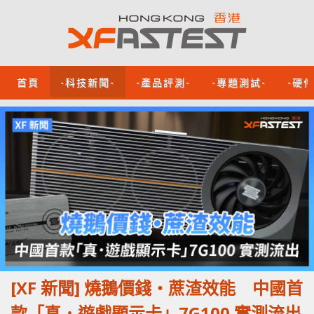
首頁
-科技新聞-
-產品評測-
-專題測試-
-硬
[XF 新聞] 燒鵝價錢‧蔗渣效能 中國首
款「真．遊戲顯示卡」7G100 實測流出