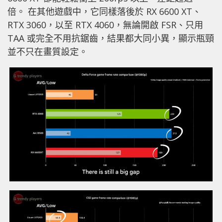
倍。 在其他遊戲中，它同樣落後於 RX 6600 XT、
RTX 3060，以至 RTX 4060，無論開啟 FSR、只用
TAA 或完全不用抗鋸齒，結果都大同小異，顯示瓶頸
並不只在畫質設定。