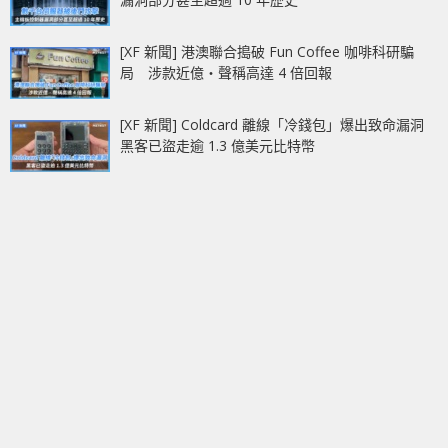
[XF 新聞] 港澳聯合搗破 Fun Coffee 咖啡科研騙
局 涉款近億‧聲稱高達 4 倍回報
[XF 新聞] Coldcard 離線「冷錢包」爆出致命漏洞
黑客已盜走逾 1.3 億美元比特幣