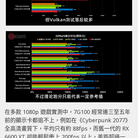
在多款 1080p 遊戲實測中，7G100 經常連三至五年
前的顯示卡都追不上，例如在《Cyberpunk 2077》
全高清畫質下，平均只有約 88fps，而舊一代的 RX
6600 XT 卻能輕鬆衝上 200fps 以上，差距超過一