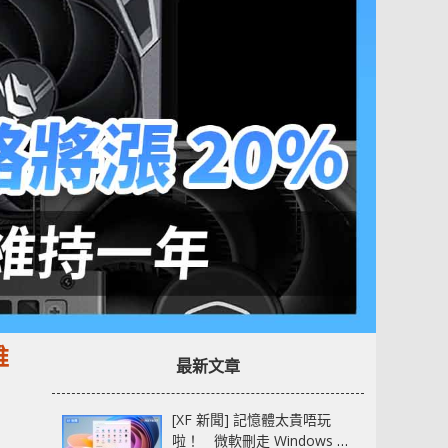
維
最新文章
[XF 新聞] 記憶體太貴唔玩
啦！ 微軟刪走 Windows 11