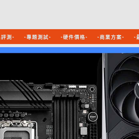
品評測-
-專題測試-
-硬件價格-
-商業方案-
-