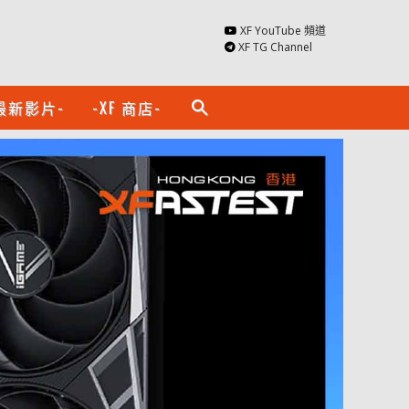
XF YouTube 頻道
XF TG Channel
最新影片-
-XF 商店-
search