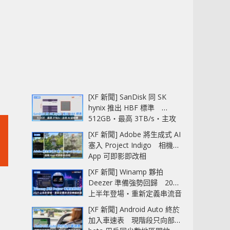
[XF 新聞] SanDisk 同 SK
hynix 推出 HBF 標準
512GB‧最高 3TB/s‧主攻
AI 記憶體
[XF 新聞] Adobe 將生成式 AI
塞入 Project Indigo 相機
App 可即影即改相
[XF 新聞] Winamp 夥拍
Deezer 準備強勢回歸 2027
上半年登場‧重新定義串流音
樂播放器
[XF 新聞] Android Auto 終於
加入車速表 現階段只向部分