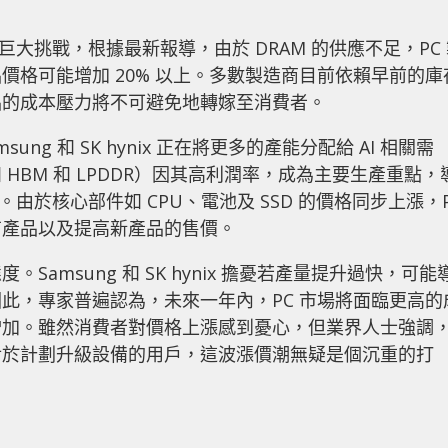
巨大挑戰，根據最新報導，由於 DRAM 的供應不足，PC
價格可能增加 20% 以上。多數製造商目前依賴早前的庫
品的成本壓力將不可避免地轉嫁至消費者。
ng 和 SK hynix 正在將更多的產能分配給 AI 相關需
HBM 和 LPDDR）因其高利潤率，成為主要生產重點，
。由於核心部件如 CPU、電池及 SSD 的價格同步上漲，
有產品以及提高新產品的售價。
amsung 和 SK hynix 擔憂若產量提升過快，可能
此，專家普遍認為，未來一年內，PC 市場將面臨更高的
增加。雖然消費者對價格上漲感到憂心，但業界人士強調
對於計劃升級設備的用戶，這波漲價潮無疑是個沉重的打