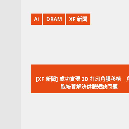
Ai
DRAM
XF 新聞
上
一
[XF 新聞] 成功實現 3D 打印角膜移植
篇
胞培養解決供體短缺問題
文
章：