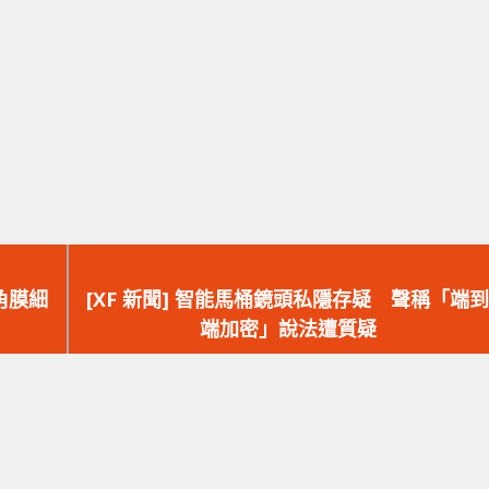
下
一
 角膜細
[XF 新聞] 智能馬桶鏡頭私隱存疑 聲稱「端到
篇
端加密」說法遭質疑
文
章：