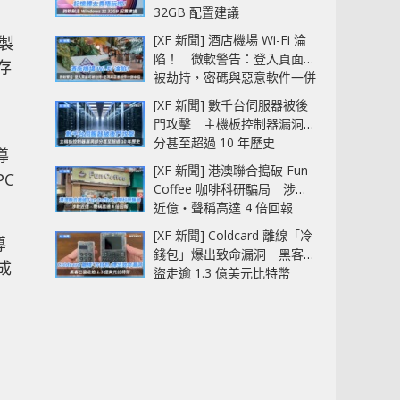
32GB 配置建議
[XF 新聞] 酒店機場 Wi-Fi 淪
 製
陷！ 微軟警告：登入頁面可
存
被劫持，密碼與惡意軟件一併
中招
[XF 新聞] 數千台伺服器被後
門攻擊 主機板控制器漏洞部
分甚至超過 10 年歷史
導
[XF 新聞] 港澳聯合搗破 Fun
PC
Coffee 咖啡科研騙局 涉款
近億‧聲稱高達 4 倍回報
[XF 新聞] Coldcard 離線「冷
導
錢包」爆出致命漏洞 黑客已
成
盜走逾 1.3 億美元比特幣
，