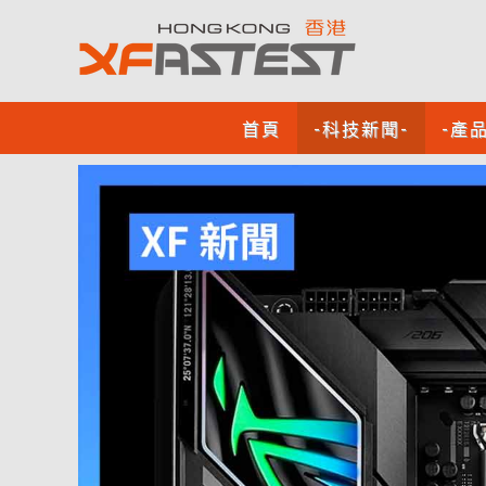
首頁
-科技新聞-
-產