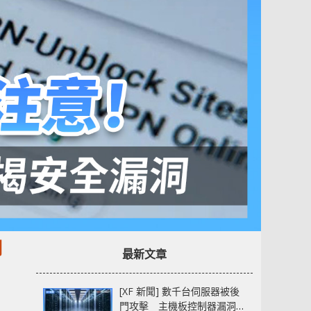
洞
最新文章
[XF 新聞] 數千台伺服器被後
門攻擊 主機板控制器漏洞部