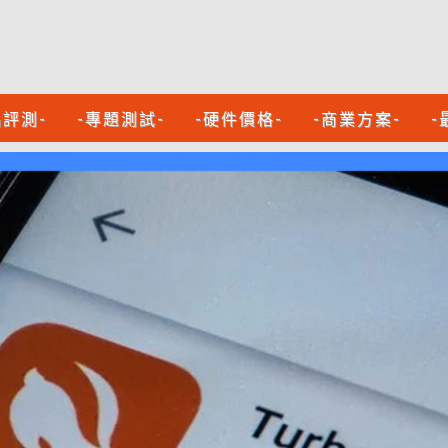
品評測-
-專題測試-
-硬件價格-
-商業方案-
-