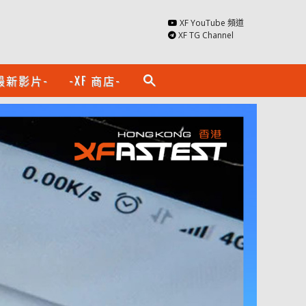
XF YouTube 頻道
XF TG Channel
最新影片-
-XF 商店-
search