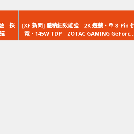
下
一
問題 採
[XF 新聞] 體積細效能強 2K 遊戲‧單 8-Pin 
篇
協議
電‧145W TDP ZOTAC GAMING GeForce
文
RTX 5060 Low Profile
章：