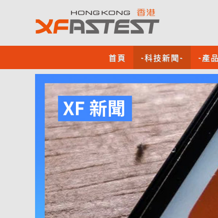
首頁
-科技新聞-
-產