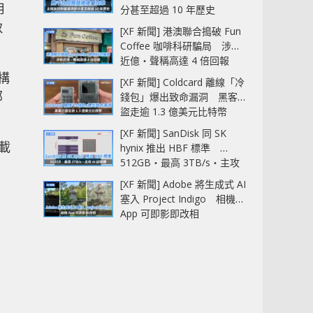
用
分甚至超過 10 年歷史
致
[XF 新聞] 港澳聯合搗破 Fun
Coffee 咖啡科研騙局 涉款
近億‧聲稱高達 4 倍回報
構
[XF 新聞] Coldcard 離線「冷
部
錢包」爆出致命漏洞 黑客已
盜走逾 1.3 億美元比特幣
[XF 新聞] SanDisk 同 SK
下載
hynix 推出 HBF 標準
512GB‧最高 3TB/s‧主攻
AI 記憶體
[XF 新聞] Adobe 將生成式 AI
塞入 Project Indigo 相機
App 可即影即改相