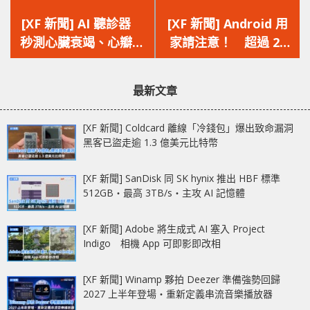
上
下
一
一
[XF 新聞] AI 聽診器
[XF 新聞] Android 用
篇
篇
秒測心臟衰竭、心瓣膜
家請注意！ 超過 20
文
文
疾病、心律不整
款熱門 VPN 應用被揭
章：
章：
安全漏洞
最新文章
[XF 新聞] Coldcard 離線「冷錢包」爆出致命漏洞
黑客已盜走逾 1.3 億美元比特幣
[XF 新聞] SanDisk 同 SK hynix 推出 HBF 標準
512GB‧最高 3TB/s‧主攻 AI 記憶體
[XF 新聞] Adobe 將生成式 AI 塞入 Project
Indigo 相機 App 可即影即改相
[XF 新聞] Winamp 夥拍 Deezer 準備強勢回歸
2027 上半年登場‧重新定義串流音樂播放器