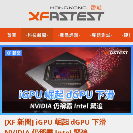
首頁
-科技新聞-
-產品評測-
-專題測試-
-硬
[XF 新聞] iGPU 崛起 dGPU 下滑
NVIDIA 仍稱霸 Intel 緊追