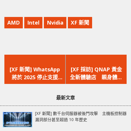
AMD
Intel
Nvidia
XF 新聞
上
下
一
一
[XF 新聞] WhatsApp
[XF 採訪] QNAP 黃金
篇
篇
將於 2025 停止支援
全新體驗店 親身體驗
文
文
iOS15.1 以下 iPhone
個人/創作者/企業`儲存
章：
章：
5s、iPhone 6 與
解決方案
最新文章
iPhone 6 Plus 將無法
使用
[XF 新聞] 數千台伺服器被後門攻擊 主機板控制器
漏洞部分甚至超過 10 年歷史