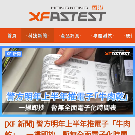
首頁
-科技新聞-
-產品評測-
-專題測試-
-硬
[XF 新聞] 警方明年上半年推電子「牛肉
乾」 一掃即抄 暫無全面電子化時間