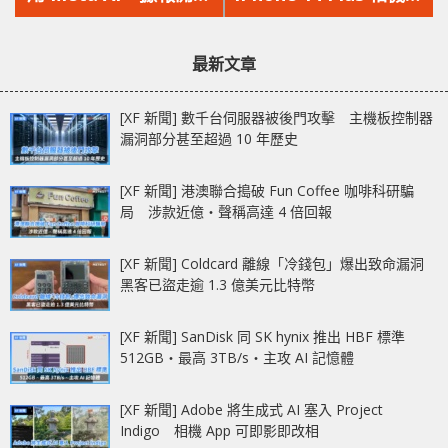
文
文
防禦聊天機器人
修計劃 3 年內曾經維
章：
章：
修可申請退款
最新文章
[XF 新聞] 數千台伺服器被後門攻擊 主機板控制器
漏洞部分甚至超過 10 年歷史
[XF 新聞] 港澳聯合搗破 Fun Coffee 咖啡科研騙
局 涉款近億‧聲稱高達 4 倍回報
[XF 新聞] Coldcard 離線「冷錢包」爆出致命漏洞
黑客已盜走逾 1.3 億美元比特幣
[XF 新聞] SanDisk 同 SK hynix 推出 HBF 標準
512GB‧最高 3TB/s‧主攻 AI 記憶體
[XF 新聞] Adobe 將生成式 AI 塞入 Project
Indigo 相機 App 可即影即改相