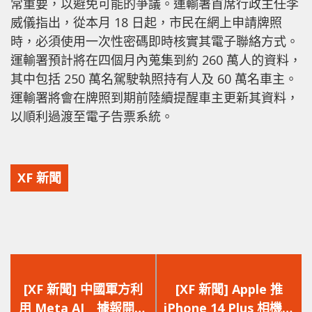
常重要，以避免可能的爭議。運輸署首席行政主任李
威儀指出，從本月 18 日起，市民在網上申請牌照
時，必須使用一次性密碼即時核實其電子聯絡方式。
運輸署預計將在四個月內蒐集到約 260 萬人的資料，
其中包括 250 萬名駕駛執照持有人及 60 萬名車主。
運輸署將會在牌照到期前陸續提醒車主更新其資料，
以順利過渡至電子告票系統。
XF 新聞
上
下
一
一
[XF 新聞] 中國軍方利
[XF 新聞] Apple 推
篇
篇
用 Meta AI 據報開發
iPhone 14 Plus 相機維