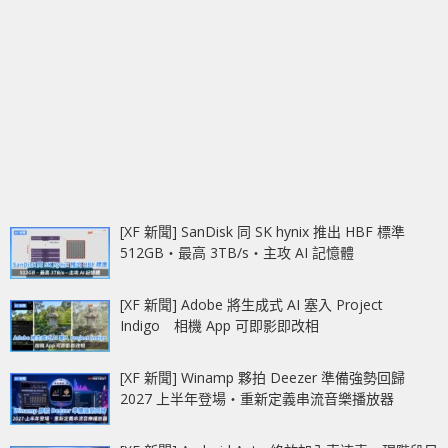
[XF 新聞] SanDisk 同 SK hynix 推出 HBF 標準
512GB‧最高 3TB/s‧主攻 AI 記憶體
[XF 新聞] Adobe 將生成式 AI 塞入 Project
Indigo 相機 App 可即影即改相
[XF 新聞] Winamp 夥拍 Deezer 準備強勢回歸
2027 上半年登場‧重新定義串流音樂播放器