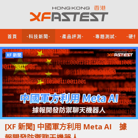
首頁
-科技新聞-
-產品評測-
-專題測試-
-硬
[XF 新聞] 中國軍方利用 Meta AI 據
報開發防禦聊天機器人