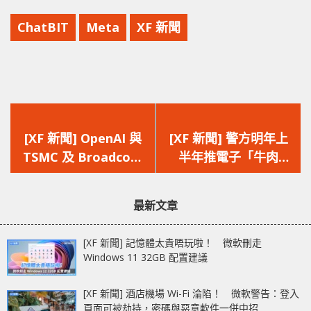
ChatBIT
Meta
XF 新聞
上
下
一
一
[XF 新聞] OpenAI 與
[XF 新聞] 警方明年上
篇
篇
TSMC 及 Broadcom
半年推電子「牛肉
文
文
合作 開發首款「自
乾」 一掃即抄 暫無
章：
章：
家」AI 晶片強化推理計
全面電子化時間表
最新文章
算能力
[XF 新聞] 記憶體太貴唔玩啦！ 微軟刪走
Windows 11 32GB 配置建議
[XF 新聞] 酒店機場 Wi-Fi 淪陷！ 微軟警告：登入
頁面可被劫持，密碼與惡意軟件一併中招