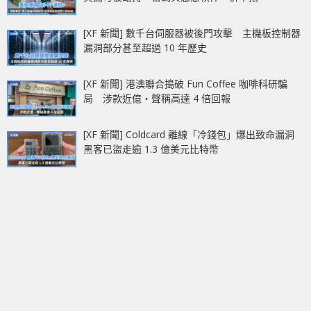
[XF 新聞] 數千台伺服器被後門攻擊 主機板控制器
漏洞部分甚至超過 10 年歷史
[XF 新聞] 港澳聯合搗破 Fun Coffee 咖啡科研騙
局 涉款近億‧聲稱高達 4 倍回報
[XF 新聞] Coldcard 離線「冷錢包」爆出致命漏洞
黑客已盜走逾 1.3 億美元比特幣