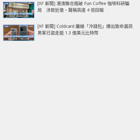
[XF 新聞] 港澳聯合搗破 Fun Coffee 咖啡科研騙
局 涉款近億‧聲稱高達 4 倍回報
[XF 新聞] Coldcard 離線「冷錢包」爆出致命漏洞
黑客已盜走逾 1.3 億美元比特幣