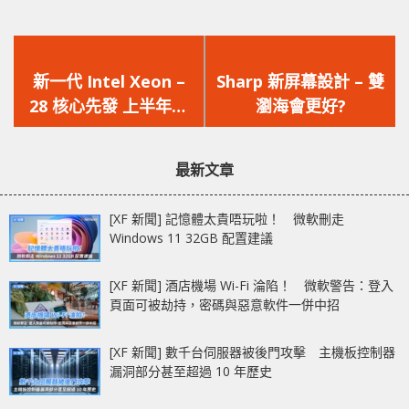
上
下
一
一
新一代 Intel Xeon –
Sharp 新屏幕設計 – 雙
篇
篇
28 核心先發 上半年將
瀏海會更好?
文
文
全部到位
章：
章：
最新文章
[XF 新聞] 記憶體太貴唔玩啦！ 微軟刪走
Windows 11 32GB 配置建議
[XF 新聞] 酒店機場 Wi-Fi 淪陷！ 微軟警告：登入
頁面可被劫持，密碼與惡意軟件一併中招
[XF 新聞] 數千台伺服器被後門攻擊 主機板控制器
漏洞部分甚至超過 10 年歷史