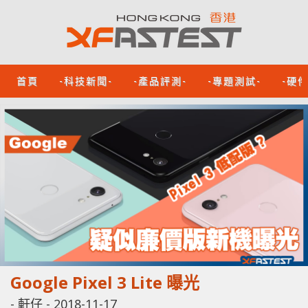
首頁
-科技新聞-
-產品評測-
-專題測試-
-硬
Google Pixel 3 Lite 曝光
-
軒仔
-
2018-11-17