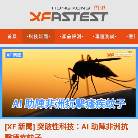
首頁
-科技新聞-
-產品評測-
-專題測試-
-硬
[XF 新聞] 突破性科技：AI 助陣非洲抗
擊瘧疾蚊子