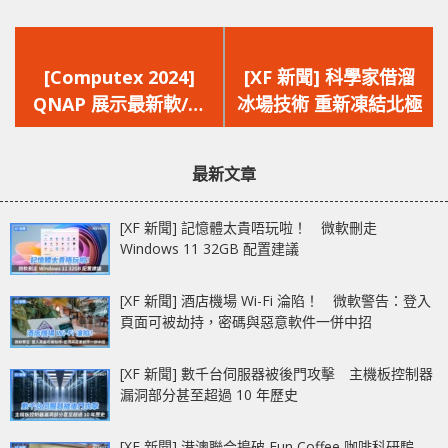
上
下
一
一
[Computex 2024]
[XF 新聞] 科學家借溜
篇
篇
QNAP 展示最新軟/硬
冰場技術 重新凍結北極
文
文
件方案 HA 強化備份‧
章：
章：
新一代 AI 監控‧高速
最新文章
影像儲存
[XF 新聞] 記憶體太貴唔玩啦！ 微軟刪走
Windows 11 32GB 配置建議
[XF 新聞] 酒店機場 Wi-Fi 淪陷！ 微軟警告：登入
頁面可被劫持，密碼與惡意軟件一併中招
[XF 新聞] 數千台伺服器被後門攻擊 主機板控制器
漏洞部分甚至超過 10 年歷史
[XF 新聞] 港澳聯合搗破 Fun Coffee 咖啡科研騙