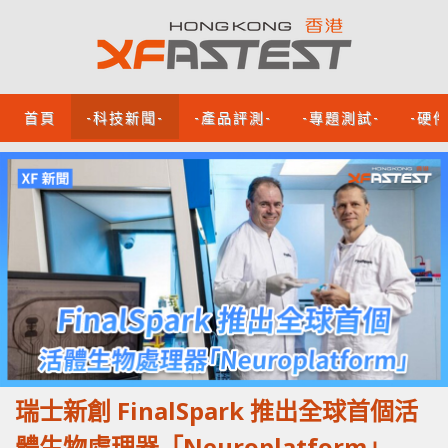
首頁
-科技新聞-
-產品評測-
-專題測試-
-硬
瑞士新創 FinalSpark 推出全球首個活
體生物處理器「Neuroplatform」