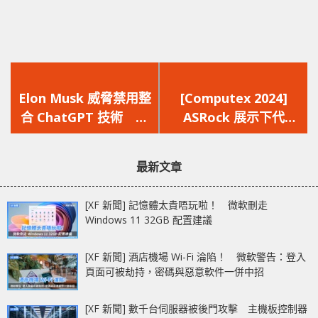
上
下
一
一
Elon Musk 威脅禁用整
[Computex 2024]
篇
篇
合 ChatGPT 技術 擔
ASRock 展示下代
文
文
憂安全漏洞禁止員工使
Intel 主機板 全新
章：
章：
用 Apple 設備
TAICHI 系列‧
最新文章
AQUA‧OCF CAMM2
[XF 新聞] 記憶體太貴唔玩啦！ 微軟刪走
Windows 11 32GB 配置建議
[XF 新聞] 酒店機場 Wi-Fi 淪陷！ 微軟警告：登入
頁面可被劫持，密碼與惡意軟件一併中招
[XF 新聞] 數千台伺服器被後門攻擊 主機板控制器