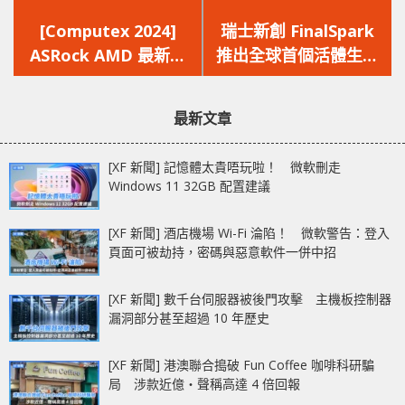
上
下
一
一
[Computex 2024]
瑞士新創 FinalSpark
篇
篇
ASRock AMD 最新主
推出全球首個活體生物
文
文
機板篇 X870 系列晶片
處理器
章：
章：
組‧20K 電容‧雙 USB
「Neuroplatform」
最新文章
4
[XF 新聞] 記憶體太貴唔玩啦！ 微軟刪走
Windows 11 32GB 配置建議
[XF 新聞] 酒店機場 Wi-Fi 淪陷！ 微軟警告：登入
頁面可被劫持，密碼與惡意軟件一併中招
[XF 新聞] 數千台伺服器被後門攻擊 主機板控制器
漏洞部分甚至超過 10 年歷史
[XF 新聞] 港澳聯合搗破 Fun Coffee 咖啡科研騙
局 涉款近億‧聲稱高達 4 倍回報