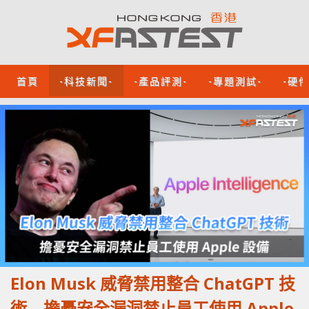
首頁
-科技新聞-
-產品評測-
-專題測試-
-硬
Elon Musk 威脅禁用整合 ChatGPT 技
術 擔憂安全漏洞禁止員工使用 Apple