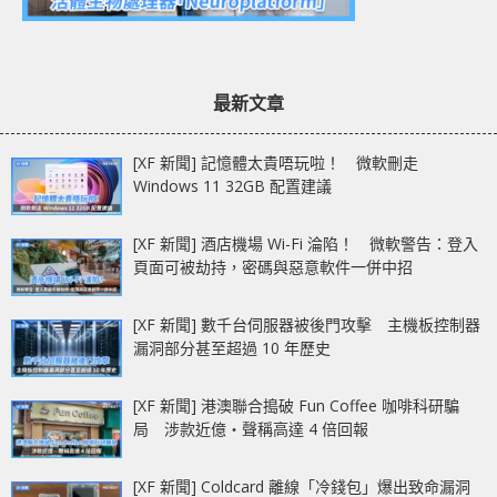
最新文章
[XF 新聞] 記憶體太貴唔玩啦！ 微軟刪走
Windows 11 32GB 配置建議
[XF 新聞] 酒店機場 Wi-Fi 淪陷！ 微軟警告：登入
頁面可被劫持，密碼與惡意軟件一併中招
[XF 新聞] 數千台伺服器被後門攻擊 主機板控制器
漏洞部分甚至超過 10 年歷史
[XF 新聞] 港澳聯合搗破 Fun Coffee 咖啡科研騙
局 涉款近億‧聲稱高達 4 倍回報
[XF 新聞] Coldcard 離線「冷錢包」爆出致命漏洞