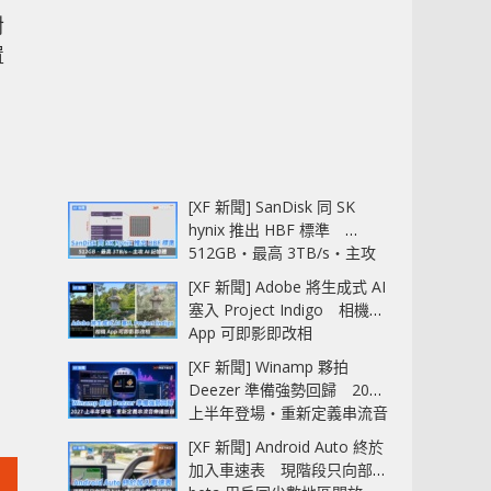
對
置
[XF 新聞] SanDisk 同 SK
hynix 推出 HBF 標準
512GB‧最高 3TB/s‧主攻
AI 記憶體
[XF 新聞] Adobe 將生成式 AI
塞入 Project Indigo 相機
App 可即影即改相
[XF 新聞] Winamp 夥拍
Deezer 準備強勢回歸 2027
上半年登場‧重新定義串流音
樂播放器
[XF 新聞] Android Auto 終於
加入車速表 現階段只向部分