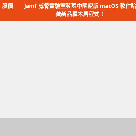
一
，股價
Jamf 威脅實驗室發現中國盜版 macOS 軟件
篇
藏新品種木馬程式！
文
章：