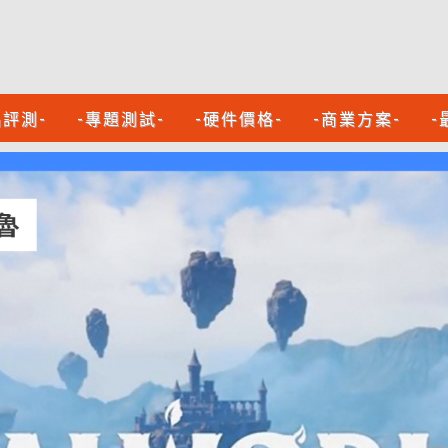
品評測-
-專題測試-
-硬件價格-
-商業方案-
-