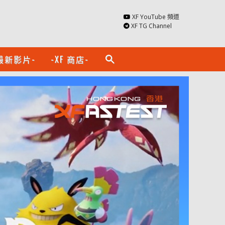
XF YouTube 頻道
XF TG Channel
最新影片-
-XF 商店-
search