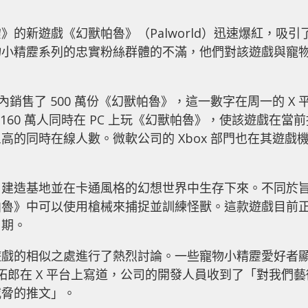
的新遊戲《幻獸帕魯》（Palworld）迅速爆紅，吸引
物小精靂系列的忠實粉絲群體的不滿，他們對該遊戲與寵
，在三天內銷售了 500 萬份《幻獸帕魯》，這一數字在周一的 X 
 160 萬人同時在 PC 上玩《幻獸帕魯》，使該遊戲在當前
的同時在線人數。微軟公司的 Xbox 部門也在其遊戲
、建造基地並在卡通風格的幻想世界中生存下來。不同於
帕魯》中可以使用槍械來捕捉並訓練怪獸。這款遊戲目前
日期。
遊戲的相似之處進行了熱烈討論。一些寵物小精靂愛好者
水部拓郎在 X 平台上寫道，公司的開發人員收到了「對我們藝
威脅的推文」。