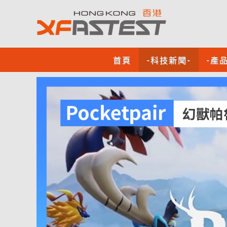
首頁
-科技新聞-
-產