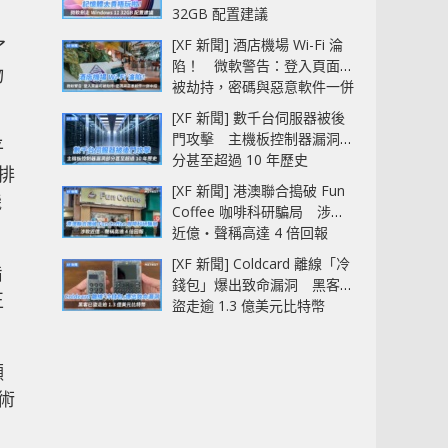
32GB 配置建議
[XF 新聞] 酒店機場 Wi-Fi 淪
了
陷！ 微軟警告：登入頁面可
物
被劫持，密碼與惡意軟件一併
中招
[XF 新聞] 數千台伺服器被後
門攻擊 主機板控制器漏洞部
平
分甚至超過 10 年歷史
排
[XF 新聞] 港澳聯合搗破 Fun
機
Coffee 咖啡科研騙局 涉款
近億‧聲稱高達 4 倍回報
[XF 新聞] Coldcard 離線「冷
旨
錢包」爆出致命漏洞 黑客已
正
盜走逾 1.3 億美元比特幣
顯
術