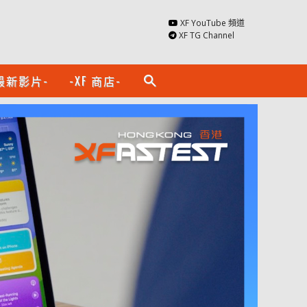
XF YouTube 頻道
XF TG Channel
最新影片-
-XF 商店-
search