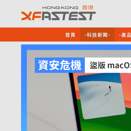
首頁
-科技新聞-
-產