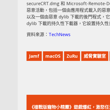
secureCRT.dmg 和 Microsoft-Re
惡意活動，包括一個由應用程式載入的惡意庫
以及一個由惡意 dylib 下載的後門程式，它
dylib 下載的持久性下載器，它設置持久
資料來源：
TechNews
Jamf
macOS
ZuRu
威脅實驗室
上
一
《槍戰版寵物小精靂》遊戲爆紅，激怒任