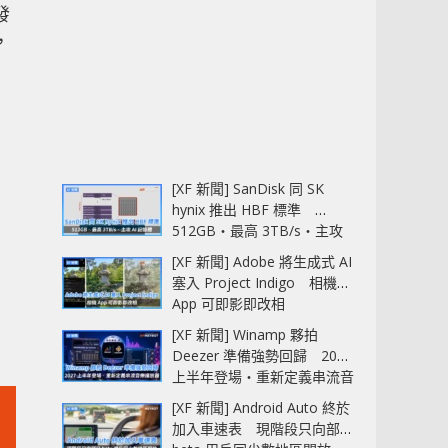
發
，
[XF 新聞] SanDisk 同 SK
hynix 推出 HBF 標準
512GB‧最高 3TB/s‧主攻
AI 記憶體
[XF 新聞] Adobe 將生成式 AI
塞入 Project Indigo 相機
App 可即影即改相
[XF 新聞] Winamp 夥拍
Deezer 準備強勢回歸 2027
上半年登場‧重新定義串流音
樂播放器
[XF 新聞] Android Auto 終於
加入車速表 現階段只向部分