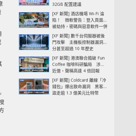
意
32GB 配置建議
設
[XF 新聞] 酒店機場 Wi-Fi 淪
陷！ 微軟警告：登入頁面可
被劫持，密碼與惡意軟件一併
中招
用
[XF 新聞] 數千台伺服器被後
載
門攻擊 主機板控制器漏洞部
分甚至超過 10 年歷史
[XF 新聞] 港澳聯合搗破 Fun
其
Coffee 咖啡科研騙局 涉款
近億‧聲稱高達 4 倍回報
[XF 新聞] Coldcard 離線「冷
錢包」爆出致命漏洞 黑客已
盜走逾 1.3 億美元比特幣
。
搜
方