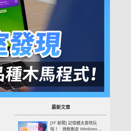
最新文章
[XF 新聞] 記憶體太貴唔玩
啦！ 微軟刪走 Windows 11