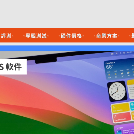
品評測-
-專題測試-
-硬件價格-
-商業方案-
-