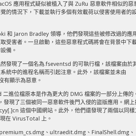
acOS 應用程式疑似被植入了與 ZuRu 惡意軟件相似的惡
察覺的情況下，下載並執行多個有效載荷以侵害使用者的
jooki 和 Jaron Bradley 領導，他們發現這些被修改過的應
獲取受害者。一旦啟動，這些惡意程式碼將會在背景中下
的設備。
現了一個名為.fseventsd 的可執行檔，該檔案由於
業系統中的進程名稱而引起注意。此外，該檔案並未由
 上也沒有顯示為惡意。
tsd 二進位檔原本是作為更大的 DMG 檔案的一部分上傳的
似檔案時，發現了三個被同一惡意軟件後門入侵的盜版應用。網上
yy[.]cn 這個中國網站。此外，他們還發現了兩個以同樣
VirusTotal 上。
mium_cs.dmg、ultraedit.dmg、FinalShell.dmg、