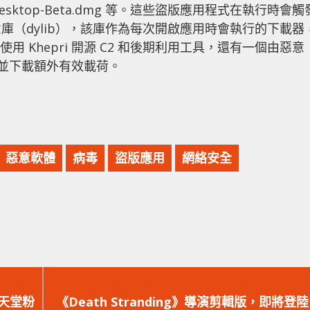
mote-Desktop-Beta.dmg 等。這些盜版應用程式在執行時會觸
（dylib），該庫作為每次開啟應用時會執行的下載器
使用 Khepri 開源 C2 和後期利用工具，還有一個由惡意
性並下載額外有效載荷。
惡意軟體
病毒
盜版應用
網絡安全
下
一
天堂粉
《Death Stranding》導演剪輯版，即將登陸