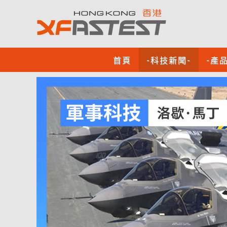
首頁
-科技新聞-
-產