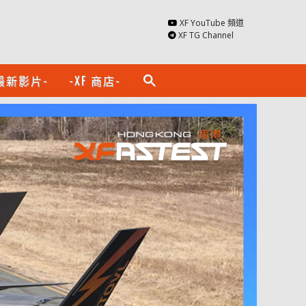
XF YouTube 頻道
XF TG Channel
最新影片-
-XF 商店-
search