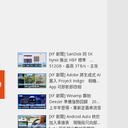
[XF 新聞] SanDisk 同 SK
hynix 推出 HBF 標準
512GB‧最高 3TB/s‧主攻
AI 記憶體
[XF 新聞] Adobe 將生成式 AI
塞入 Project Indigo 相機
粉
App 可即影即改相
[XF 新聞] Winamp 夥拍
Deezer 準備強勢回歸 2027
上半年登場‧重新定義串流音
樂播放器
[XF 新聞] Android Auto 終於
加入車速表 現階段只向部分