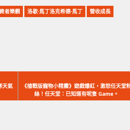
資者樂觀
洛歇·馬丁洛克希德·馬丁
營收成長
下
一
寒天氣
《槍戰版寵物小精靂》遊戲爆紅，激怒任天堂
篇
絲！任天堂：已知道有呢隻 Game。
文
章：