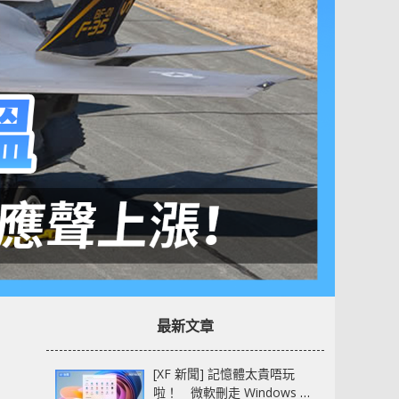
最新文章
[XF 新聞] 記憶體太貴唔玩
啦！ 微軟刪走 Windows 11