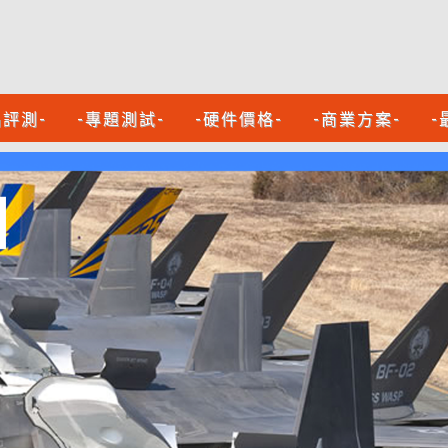
品評測-
-專題測試-
-硬件價格-
-商業方案-
-