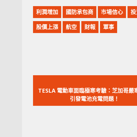
利潤增加
國防承包商
市場信心
投
股價上漲
航空
財報
軍事
上
一
TESLA 電動車面臨極寒考驗：芝加哥嚴
篇
引發電池充電問題！
文
章：