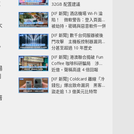
這
32GB 配置建議
[XF 新聞] 酒店機場 Wi-Fi 淪
陷！ 微軟警告：登入頁面可
大
被劫持，密碼與惡意軟件一併
中招
[XF 新聞] 數千台伺服器被後
門攻擊 主機板控制器漏洞部
。
分甚至超過 10 年歷史
[XF 新聞] 港澳聯合搗破 Fun
Coffee 咖啡科研騙局 涉款
場
近億‧聲稱高達 4 倍回報
到
[XF 新聞] Coldcard 離線「冷
錢包」爆出致命漏洞 黑客已
盜走逾 1.3 億美元比特幣
著