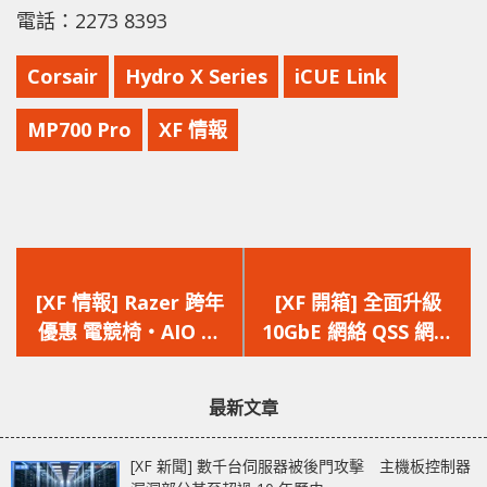
電話：2273 8393
Corsair
Hydro X Series
iCUE Link
MP700 Pro
XF 情報
上
下
一
一
[XF 情報] Razer 跨年
[XF 開箱] 全面升級
篇
篇
優惠 電競椅‧AIO 水
10GbE 網絡 QSS 網絡
文
文
冷‧Laptop‧鍵盤舊
管理‧RJ45 / SFP+ 混
章：
章：
換新
合架構 QNAP QSW-
最新文章
M2106-4S/M2106-
4C/M2106PR-2S2T
[XF 新聞] 數千台伺服器被後門攻擊 主機板控制器