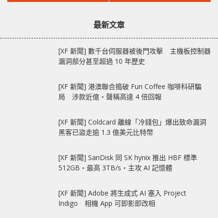
文
文
Majors 被判家暴罪名
Series 全新產品‧
章：
章：
成立，漫威、迪士尼宣
iCUE LINK 支援新元件
最新文章
布與他終止合作！
[XF 新聞] 數千台伺服器被後門攻擊 主機板控制器
漏洞部分甚至超過 10 年歷史
[XF 新聞] 港澳聯合搗破 Fun Coffee 咖啡科研騙
局 涉款近億‧聲稱高達 4 倍回報
[XF 新聞] Coldcard 離線「冷錢包」爆出致命漏洞
黑客已盜走逾 1.3 億美元比特幣
[XF 新聞] SanDisk 同 SK hynix 推出 HBF 標準
512GB‧最高 3TB/s‧主攻 AI 記憶體
[XF 新聞] Adobe 將生成式 AI 塞入 Project
Indigo 相機 App 可即影即改相