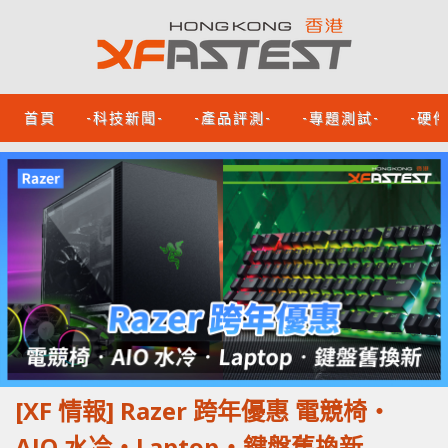
首頁
-科技新聞-
-產品評測-
-專題測試-
-硬
[XF 情報] Razer 跨年優惠 電競椅‧
AIO 水冷‧Laptop‧鍵盤舊換新