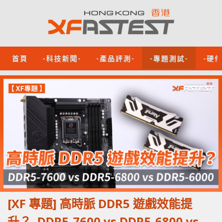
首頁
-科技新聞-
-產品評測-
-專題測試-
-硬
[XF 專題] 高時脈 DDR5 遊戲效能提
升？ DDR5-7600 vs DDR5-6800 vs