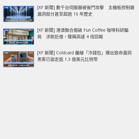
[XF 新聞] 數千台伺服器被後門攻擊 主機板控制器
漏洞部分甚至超過 10 年歷史
[XF 新聞] 港澳聯合搗破 Fun Coffee 咖啡科研騙
局 涉款近億‧聲稱高達 4 倍回報
[XF 新聞] Coldcard 離線「冷錢包」爆出致命漏洞
黑客已盜走逾 1.3 億美元比特幣