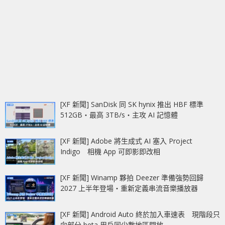
[XF 新聞] SanDisk 同 SK hynix 推出 HBF 標準
512GB‧最高 3TB/s‧主攻 AI 記憶體
[XF 新聞] Adobe 將生成式 AI 塞入 Project
Indigo 相機 App 可即影即改相
[XF 新聞] Winamp 夥拍 Deezer 準備強勢回歸
2027 上半年登場‧重新定義串流音樂播放器
[XF 新聞] Android Auto 終於加入車速表 現階段只
向部分 beta 用戶同少數地區開放