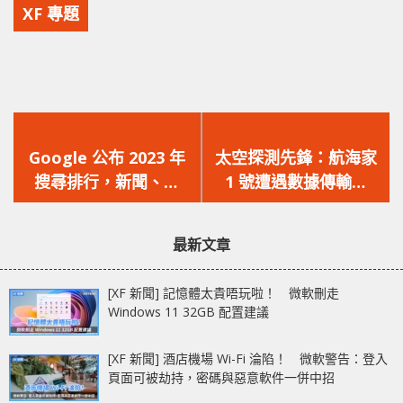
XF 專題
上
下
一
一
Google 公布 2023 年
太空探測先鋒：航海家
篇
篇
搜尋排行，新聞、樓
1 號遭遇數據傳輸障
文
文
市、娛樂全攻略！港人
礙！
章：
章：
搜尋最多的關鍵字一
最新文章
覽！
[XF 新聞] 記憶體太貴唔玩啦！ 微軟刪走
Windows 11 32GB 配置建議
[XF 新聞] 酒店機場 Wi-Fi 淪陷！ 微軟警告：登入
頁面可被劫持，密碼與惡意軟件一併中招