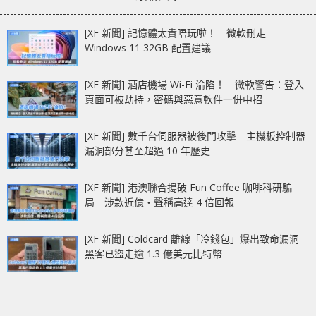
[XF 新聞] 記憶體太貴唔玩啦！ 微軟刪走
Windows 11 32GB 配置建議
[XF 新聞] 酒店機場 Wi-Fi 淪陷！ 微軟警告：登入
頁面可被劫持，密碼與惡意軟件一併中招
[XF 新聞] 數千台伺服器被後門攻擊 主機板控制器
漏洞部分甚至超過 10 年歷史
[XF 新聞] 港澳聯合搗破 Fun Coffee 咖啡科研騙
局 涉款近億‧聲稱高達 4 倍回報
[XF 新聞] Coldcard 離線「冷錢包」爆出致命漏洞
黑客已盜走逾 1.3 億美元比特幣