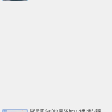
[XF 新聞] SanDisk 同 SK hynix 推出 HBF 標準