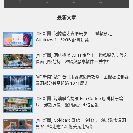
最新文章
[XF 新聞] 記憶體太貴唔玩啦！ 微軟刪走
Windows 11 32GB 配置建議
[XF 新聞] 酒店機場 Wi-Fi 淪陷！ 微軟警告：登入
頁面可被劫持，密碼與惡意軟件一併中招
[XF 新聞] 數千台伺服器被後門攻擊 主機板控制器
漏洞部分甚至超過 10 年歷史
[XF 新聞] 港澳聯合搗破 Fun Coffee 咖啡科研騙
局 涉款近億‧聲稱高達 4 倍回報
[XF 新聞] Coldcard 離線「冷錢包」爆出致命漏洞
黑客已盜走逾 1.3 億美元比特幣