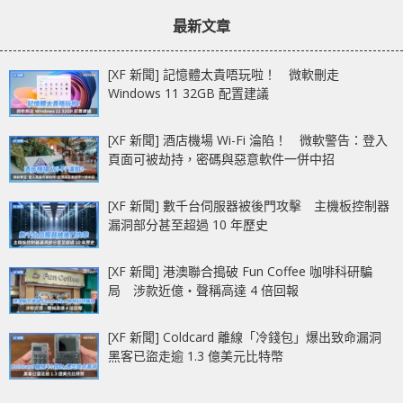
最新文章
[XF 新聞] 記憶體太貴唔玩啦！ 微軟刪走
Windows 11 32GB 配置建議
[XF 新聞] 酒店機場 Wi-Fi 淪陷！ 微軟警告：登入
頁面可被劫持，密碼與惡意軟件一併中招
[XF 新聞] 數千台伺服器被後門攻擊 主機板控制器
漏洞部分甚至超過 10 年歷史
[XF 新聞] 港澳聯合搗破 Fun Coffee 咖啡科研騙
局 涉款近億‧聲稱高達 4 倍回報
[XF 新聞] Coldcard 離線「冷錢包」爆出致命漏洞
黑客已盜走逾 1.3 億美元比特幣