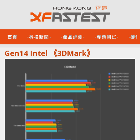
首頁
-科技新聞-
-產品評測-
-專題測試-
-硬
Gen14 Intel 《3DMark》