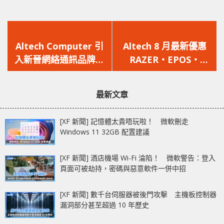
上
下
一
一
Altech Computer 引
Altech 8 月最新優惠
篇
篇
入新晉網絡通訊品牌
RAZER‧EPOS‧
文
文
成為 Cudy 港澳獨家總
BenQ‧Seasonic
章：
章：
代理
最新文章
[XF 新聞] 記憶體太貴唔玩啦！ 微軟刪走
Windows 11 32GB 配置建議
[XF 新聞] 酒店機場 Wi-Fi 淪陷！ 微軟警告：登入
頁面可被劫持，密碼與惡意軟件一併中招
[XF 新聞] 數千台伺服器被後門攻擊 主機板控制器
漏洞部分甚至超過 10 年歷史