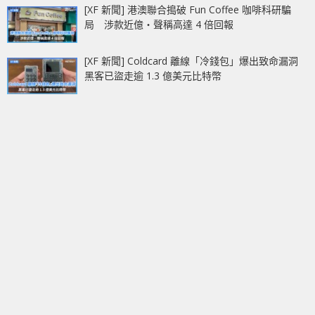
[XF 新聞] 港澳聯合搗破 Fun Coffee 咖啡科研騙
局 涉款近億‧聲稱高達 4 倍回報
[XF 新聞] Coldcard 離線「冷錢包」爆出致命漏洞
黑客已盜走逾 1.3 億美元比特幣