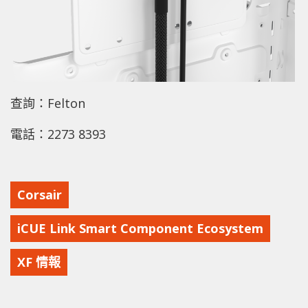
查詢：Felton
電話：2273 8393
Corsair
iCUE Link Smart Component Ecosystem
XF 情報