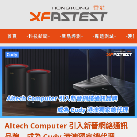
首頁
-科技新聞-
-產品評測-
-專題測試-
-硬
Altech Computer 引入新晉網絡通訊
品牌 成為 Cudy 港澳獨家總代理