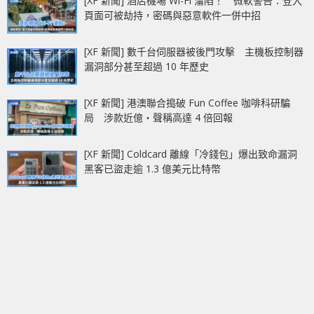
[XF 新聞] 酒店機場 Wi-Fi 淪陷！ 微軟警告：登入
頁面可被劫持，密碼與惡意軟件一併中招
[XF 新聞] 數千台伺服器被後門攻擊 主機板控制器
漏洞部分甚至超過 10 年歷史
[XF 新聞] 港澳聯合搗破 Fun Coffee 咖啡科研騙
局 涉款近億‧聲稱高達 4 倍回報
[XF 新聞] Coldcard 離線「冷錢包」爆出致命漏洞
黑客已盜走逾 1.3 億美元比特幣