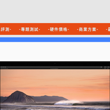
品評測-
-專題測試-
-硬件價格-
-商業方案-
-