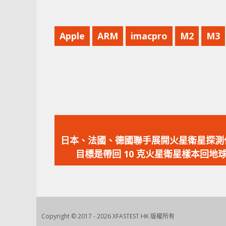
Apple
ARM
imacpro
M2
M3
上
一
日本、法國、德國聯手展開火星衛星探測
篇
目標是帶回 10 克火星衛星樣本回地
文
章：
Copyright © 2017 - 2026 XFASTEST HK 版權所有