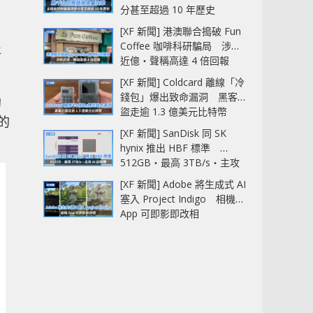
分甚至超過 10 年歷史
[XF 新聞] 港澳聯合搗破 Fun
Coffee 咖啡科研騙局 涉款
將
近億‧聲稱高達 4 倍回報
[XF 新聞] Coldcard 離線「冷
錢包」爆出致命漏洞 黑客已
的
盜走逾 1.3 億美元比特幣
用的
[XF 新聞] SanDisk 同 SK
hynix 推出 HBF 標準
512GB‧最高 3TB/s‧主攻
AI 記憶體
[XF 新聞] Adobe 將生成式 AI
塞入 Project Indigo 相機
App 可即影即改相