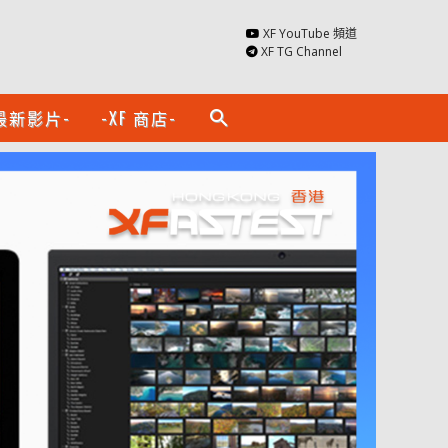
XF YouTube 頻道
XF TG Channel
最新影片-
-XF 商店-
search