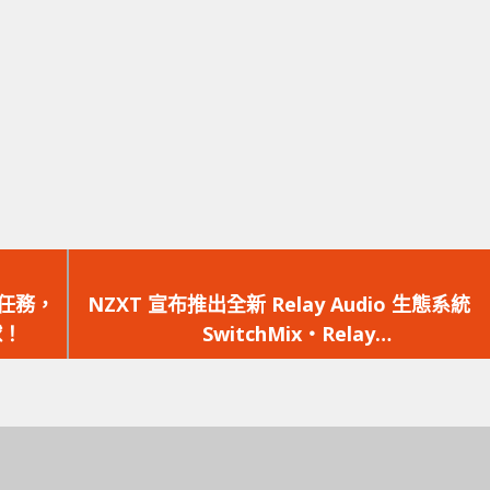
下
一
任務，
NZXT 宣布推出全新 Relay Audio 生態系統
篇
球！
SwitchMix‧Relay
文
Headset/Speakers/Subwoofer
章：