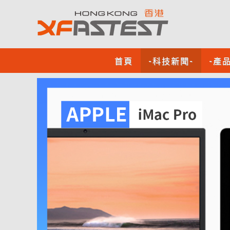
首頁
-科技新聞-
-產