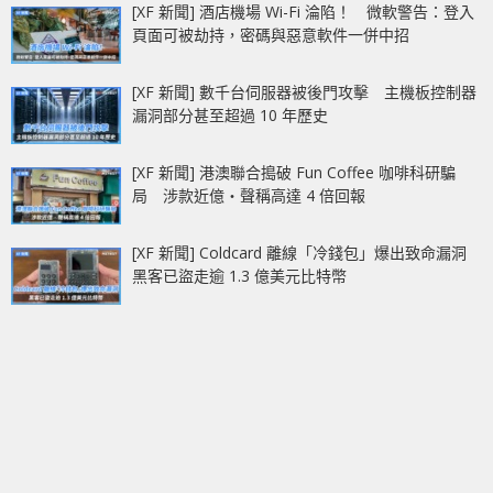
[XF 新聞] 酒店機場 Wi-Fi 淪陷！ 微軟警告：登入
頁面可被劫持，密碼與惡意軟件一併中招
[XF 新聞] 數千台伺服器被後門攻擊 主機板控制器
漏洞部分甚至超過 10 年歷史
[XF 新聞] 港澳聯合搗破 Fun Coffee 咖啡科研騙
局 涉款近億‧聲稱高達 4 倍回報
[XF 新聞] Coldcard 離線「冷錢包」爆出致命漏洞
黑客已盜走逾 1.3 億美元比特幣