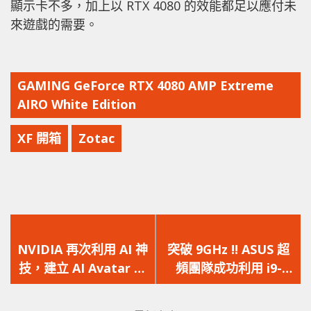
顯示卡不多，加上以 RTX 4080 的效能都足以應付未
來遊戲的需要。
GAMING GeForce RTX 4080 AMP Extreme
AIRO White Edition
XF 開箱
Zotac
上
下
一
一
NVIDIA 再次利用 AI 神
突破 9GHz !! ASUS 超
篇
篇
技，建立 AI Avatar 演
頻團隊成功利用 i9-
文
文
唱《Jingle Bells》
13900K 超頻創下
章：
章：
9.008GHz 的紀錄