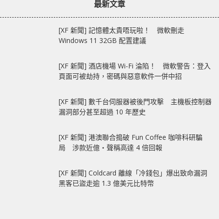
最新文章
[XF 新聞] 記憶體太貴唔玩啦！ 微軟刪走
Windows 11 32GB 配置建議
[XF 新聞] 酒店機場 Wi-Fi 淪陷！ 微軟警告：登入
頁面可被劫持，密碼與惡意軟件一併中招
[XF 新聞] 數千台伺服器被後門攻擊 主機板控制器
漏洞部分甚至超過 10 年歷史
[XF 新聞] 港澳聯合搗破 Fun Coffee 咖啡科研騙
局 涉款近億‧聲稱高達 4 倍回報
[XF 新聞] Coldcard 離線「冷錢包」爆出致命漏洞
黑客已盜走逾 1.3 億美元比特幣