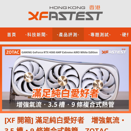
首頁
-科技新聞-
-產品評測-
-專題測試-
-硬
[XF 開箱] 滿足純白愛好者 增強氣流‧
3.5 槽‧9 條複合式熱管 ZOTAC