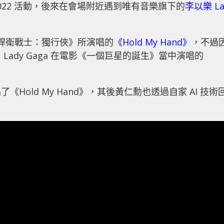
rce 2022 活動，後來在會場附近遇到唯有音樂旗下的
李以樂 La
為《捍衛戰士：獨行俠》所演唱的
《Hold My Hand》
，不過
ady Gaga 在電影《一個巨星的誕生》當中演唱的
old My Hand》，其後黃仁勳也透過自家 AI 技術