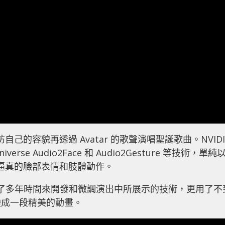
自己的容貌再透過 Avatar 的歌聲演唱聖誕歌曲。NVIDI
iverse Audio2Face 和 Audio2Gesture 等技術，單純
生出逼真的臉部表情和肢體動作。
團隊，花了多年時間來開發和微調演出中所展示的技術，更用了不
變成一段精美的動畫。