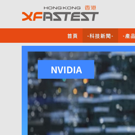
首頁
-科技新聞-
-產