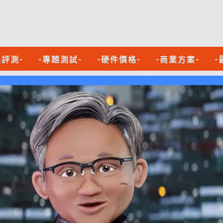
品評測-
-專題測試-
-硬件價格-
-商業方案-
-