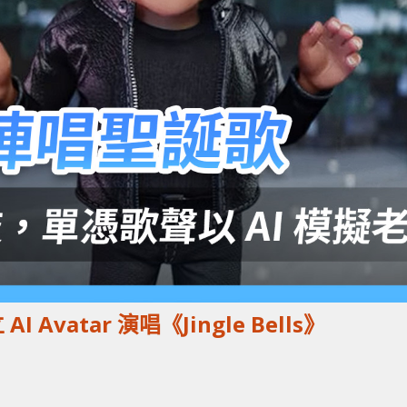
I Avatar 演唱《Jingle Bells》