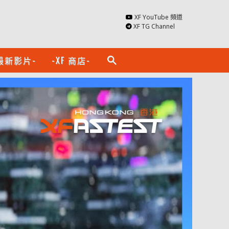
XF YouTube 頻道
XF TG Channel
最新影片-
-XF 商店-
search