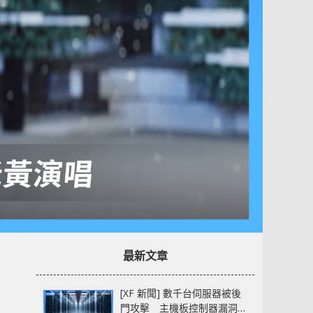
最新文章
[XF 新聞] 數千台伺服器被後
門攻擊 主機板控制器漏洞部