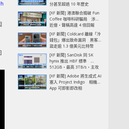
h
分甚至超過 10 年歷史
[XF 新聞] 港澳聯合搗破 Fun
Coffee 咖啡科研騙局 涉款
因
近億‧聲稱高達 4 倍回報
[XF 新聞] Coldcard 離線「冷
錢包」爆出致命漏洞 黑客已
盜走逾 1.3 億美元比特幣
回
[XF 新聞] SanDisk 同 SK
hynix 推出 HBF 標準
512GB‧最高 3TB/s‧主攻
AI 記憶體
[XF 新聞] Adobe 將生成式 AI
塞入 Project Indigo 相機
App 可即影即改相