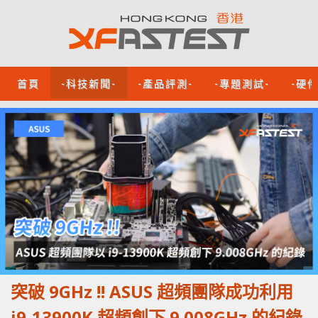
首頁
-科技新聞-
-產品評測-
-專題測試-
-硬
突破 9GHz !! ASUS 超頻團隊成功利用
i9-13900K 超頻創下 9.008GHz 的紀錄