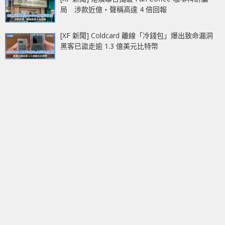
局 涉款近億‧聲稱高達 4 倍回報
[XF 新聞] Coldcard 離線「冷錢包」爆出致命漏洞
黑客已盜走逾 1.3 億美元比特幣