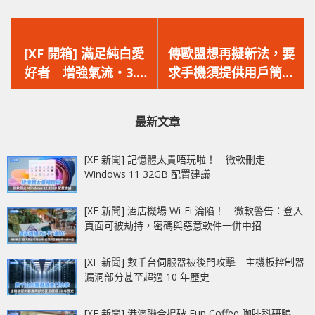
上
下
一
一
[XF 開箱] 滿足純白愛
傳歐盟想再擬新法，要
篇
篇
好者 增強氣流‧3.5
求手機須提供用戶簡單
文
文
槽‧9 條複合式熱管
換電方法
章：
章：
ZOTAC GAMING
最新文章
GeForce RTX 4080
AMP Extreme AIRO
[XF 新聞] 記憶體太貴唔玩啦！ 微軟刪走
White Edition
Windows 11 32GB 配置建議
[XF 新聞] 酒店機場 Wi-Fi 淪陷！ 微軟警告：登入
頁面可被劫持，密碼與惡意軟件一併中招
[XF 新聞] 數千台伺服器被後門攻擊 主機板控制器
漏洞部分甚至超過 10 年歷史
[XF 新聞] 港澳聯合搗破 Fun Coffee 咖啡科研騙