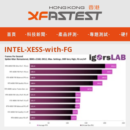
首頁
-科技新聞-
-產品評測-
-專題測試-
-硬
INTEL-XESS-with-FG