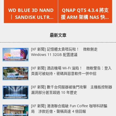
上
下
一
一
WD BLUE 3D NAND
QNAP QTS 4.3.4 將支
篇
篇
｜ SANDISK ULTRA
援 ARM 架構 NAS 快照
文
文
3D SSD 開箱 （ 更快、
功能，並公佈多部 TS-
章：
章：
更耐用）
x77 Ryzen NAS
最新文章
[XF 新聞] 記憶體太貴唔玩啦！ 微軟刪走
Windows 11 32GB 配置建議
[XF 新聞] 酒店機場 Wi-Fi 淪陷！ 微軟警告：登入
頁面可被劫持，密碼與惡意軟件一併中招
[XF 新聞] 數千台伺服器被後門攻擊 主機板控制器
漏洞部分甚至超過 10 年歷史
[XF 新聞] 港澳聯合搗破 Fun Coffee 咖啡科研騙
局 涉款近億‧聲稱高達 4 倍回報