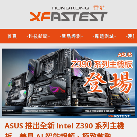
首頁
-科技新聞-
-產品評測-
-專題測試-
-硬
ASUS 推出全新 Intel Z390 系列主機
板 兼具 AI 智能超頻、極致散熱