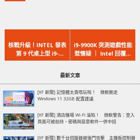
上
下
一
一
核戰升級！INTEL 發表
i9-9900K 突測遊戲性能
篇
篇
第 9 代桌上型 i9-
惹懷疑 ｜ Intel 回覆：
文
文
9900K 八核心與 18 核
無嘢啊@@”
章：
章：
心 i9-9980XE 處理器
最新文章
[XF 新聞] 記憶體太貴唔玩啦！ 微軟刪走
Windows 11 32GB 配置建議
[XF 新聞] 酒店機場 Wi-Fi 淪陷！ 微軟警告：登入
頁面可被劫持，密碼與惡意軟件一併中招
[XF 新聞] 數千台伺服器被後門攻擊 主機板控制器