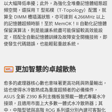
以大幅降低串擾；此外，為強化全堆疊記憶體組態超
頻空間，還採用 T 型拓樸（T-Topology）配置，就
算全 DIMM 槽插滿狀態，亦可達到 4,266MHz 以上
的記憶體超頻時脈！至於 MemOK！II 自動化記憶體
保留演算法，則是能讓系統盡可能保留較高效能設
定，搭配全自動記憶體訓練及故障安全開機技術，即
使發生代碼錯誤，也能輕鬆重啟系統。
更加智慧的卓越散熱
愈多的處理器核心數也意味著更高功耗與熱量輸出，
這也使得水冷散熱成為重度超頻者的必備條件，
ASUS 全新 Z390 系列主機板皆預載一體式專屬水冷
接頭，且適用市面上大多數一體式水冷散熱器；其
中，中階型號與高階 ROG 系列還分別內建可客製化