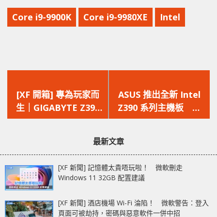
Core i9-9900K
Core i9-9980XE
Intel
上
下
一
一
[XF 開箱] 專為玩家而
ASUS 推出全新 Intel
篇
篇
生｜GIGABYTE Z390
Z390 系列主機板 兼
文
文
AORUS Master 重金
具 AI 智能超頻、極致
章：
章：
屬上身
散熱
最新文章
[XF 新聞] 記憶體太貴唔玩啦！ 微軟刪走
Windows 11 32GB 配置建議
[XF 新聞] 酒店機場 Wi-Fi 淪陷！ 微軟警告：登入
頁面可被劫持，密碼與惡意軟件一併中招