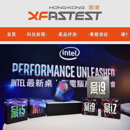
首頁
-科技新聞-
-產品評測-
-專題測試-
-硬