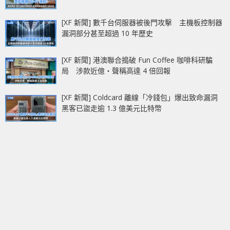
[XF 新聞] 數千台伺服器被後門攻擊 主機板控制器
漏洞部分甚至超過 10 年歷史
[XF 新聞] 港澳聯合搗破 Fun Coffee 咖啡科研騙
局 涉款近億‧聲稱高達 4 倍回報
[XF 新聞] Coldcard 離線「冷錢包」爆出致命漏洞
黑客已盜走逾 1.3 億美元比特幣