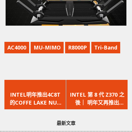
AC4000
MU-MIMO
R8000P
Tri-Band
上
下
一
一
INTEL明年推出4C8T
INTEL 第 8 代 Z370 之
篇
篇
的COFFE LAKE NUC
後｜ 明年又再推出
文
文
｜還有新的Skull
Z390 ? ？
章：
章：
Canyon
最新文章