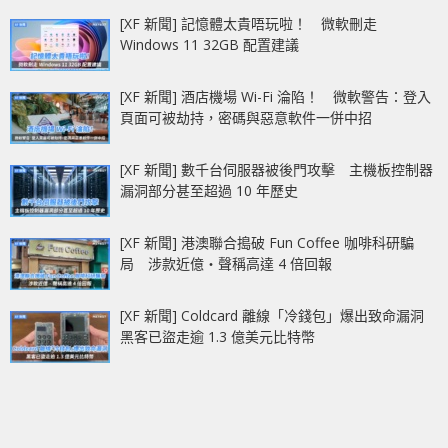
[XF 新聞] 記憶體太貴唔玩啦！ 微軟刪走
Windows 11 32GB 配置建議
[XF 新聞] 酒店機場 Wi-Fi 淪陷！ 微軟警告：登入
頁面可被劫持，密碼與惡意軟件一併中招
[XF 新聞] 數千台伺服器被後門攻擊 主機板控制器
漏洞部分甚至超過 10 年歷史
[XF 新聞] 港澳聯合搗破 Fun Coffee 咖啡科研騙
局 涉款近億‧聲稱高達 4 倍回報
[XF 新聞] Coldcard 離線「冷錢包」爆出致命漏洞
黑客已盜走逾 1.3 億美元比特幣