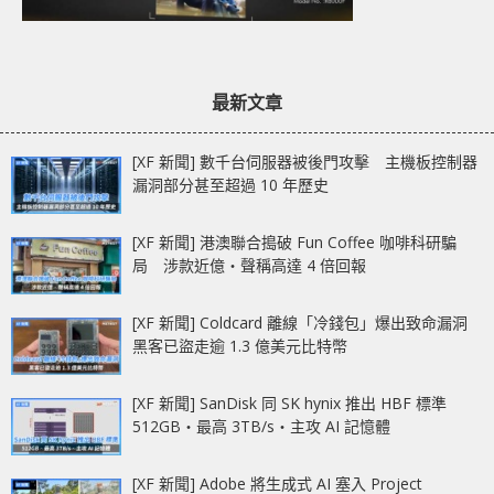
最新文章
[XF 新聞] 數千台伺服器被後門攻擊 主機板控制器
漏洞部分甚至超過 10 年歷史
[XF 新聞] 港澳聯合搗破 Fun Coffee 咖啡科研騙
局 涉款近億‧聲稱高達 4 倍回報
[XF 新聞] Coldcard 離線「冷錢包」爆出致命漏洞
黑客已盜走逾 1.3 億美元比特幣
[XF 新聞] SanDisk 同 SK hynix 推出 HBF 標準
512GB‧最高 3TB/s‧主攻 AI 記憶體
[XF 新聞] Adobe 將生成式 AI 塞入 Project