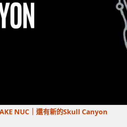
AKE NUC｜還有新的Skull Canyon