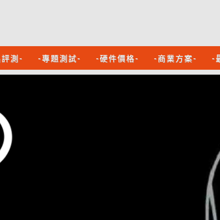
品評測-
-專題測試-
-硬件價格-
-商業方案-
-