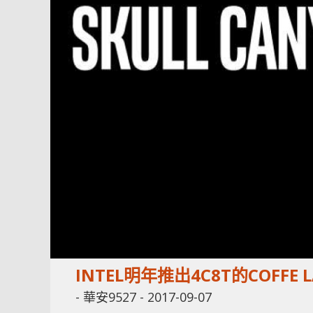
INTEL明年推出4C8T的COFFE L
-
華安9527
-
2017-09-07