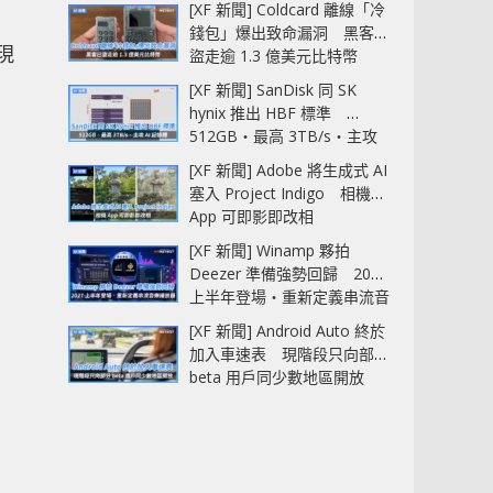
[XF 新聞] Coldcard 離線「冷
錢包」爆出致命漏洞 黑客已
現
盜走逾 1.3 億美元比特幣
[XF 新聞] SanDisk 同 SK
hynix 推出 HBF 標準
512GB‧最高 3TB/s‧主攻
AI 記憶體
[XF 新聞] Adobe 將生成式 AI
塞入 Project Indigo 相機
App 可即影即改相
[XF 新聞] Winamp 夥拍
Deezer 準備強勢回歸 2027
上半年登場‧重新定義串流音
樂播放器
[XF 新聞] Android Auto 終於
加入車速表 現階段只向部分
beta 用戶同少數地區開放