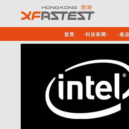
首頁
-科技新聞-
-產