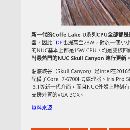
新一代的
Coffe Lake U
系列
CPU
全部都是
器，因此
TDP
也提高至28W，對於一個小
的NUC基本上都是15W CPU，均是雙
對
最熱門的
NUC Skull Canyon
進行更新
骷髏峽谷（Skull Canyon）是intel
配備了Core i7-6700HQ處理器、Iris Pro 
3.1等新一代介面，而且NUC外殼上雕刻有In
支援外置的VGA BOX。
資料來源