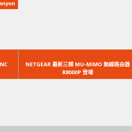
Canyon
下
一
YNC
NETGEAR 最新三頻 MU-MIMO 無線路由器
篇
R8000P 登場
文
章：