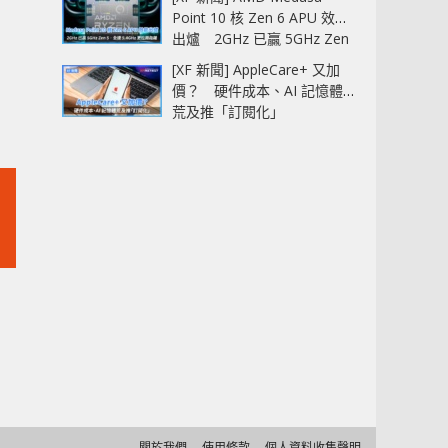
Point 10 核 Zen 6 APU 效能
出爐 2GHz 已贏 5GHz Zen
5‧全速 5.4GHz 更拉開距離
[XF 新聞] AppleCare+ 又加
價？ 硬件成本、AI 記憶體
荒及推「訂閱化」
關於我們
使用條款
個人資料收集聲明