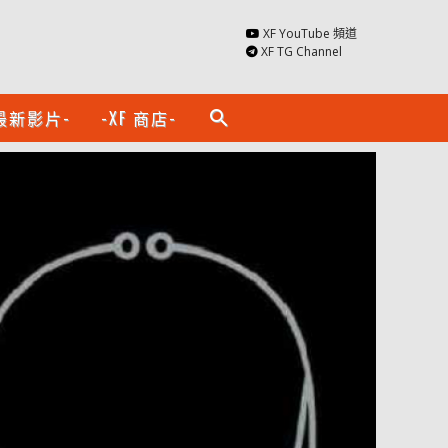
XF YouTube 頻道
XF TG Channel
最新影片-
-XF 商店-
search